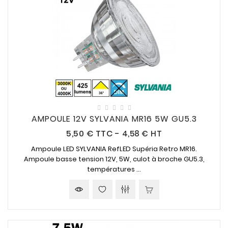
AMPOULE 12V SYLVANIA MR16 5W GU5.3
Prix
5,50 €
TTC
-
4,58 € HT
Ampoule LED SYLVANIA RefLED Supéria Retro MR16.
Ampoule basse tension 12V, 5W, culot à broche GU5.3,
températures ...