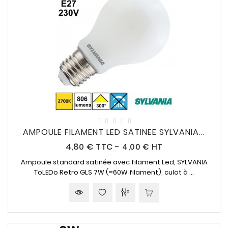
AMPOULE FILAMENT LED SATINEE SYLVANIA...
Prix
4,80 €
TTC
-
4,00 € HT
Ampoule standard satinée avec filament Led, SYLVANIA
ToLEDo Retro GLS
7W (=60W
filament), culot à ...