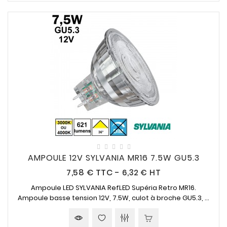
AMPOULE 12V SYLVANIA MR16 7.5W GU5.3
Prix
7,58 €
TTC
-
6,32 € HT
Ampoule LED SYLVANIA RefLED Supéria Retro MR16.
Ampoule basse tension 12V, 7.5W, culot à broche GU5.3, ...