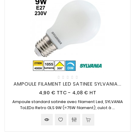
AMPOULE FILAMENT LED SATINEE SYLVANIA...
Prix
4,90 €
TTC
-
4,08 € HT
Ampoule standard satinée avec filament Led, SYLVANIA
ToLEDo Retro GLS
9W (=75W
filament), culot à ...