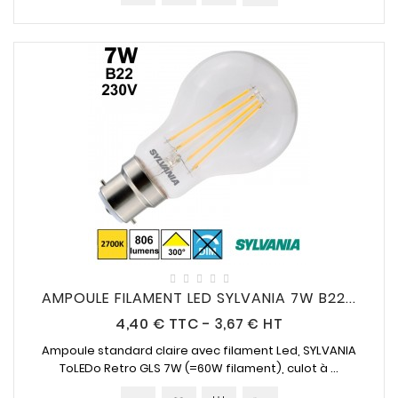
AMPOULE FILAMENT LED SYLVANIA 7W B22...
Prix
4,40 €
TTC
-
3,67 € HT
Ampoule standard claire avec filament Led, SYLVANIA
ToLEDo Retro GLS
7W (=60W
filament), culot à ...