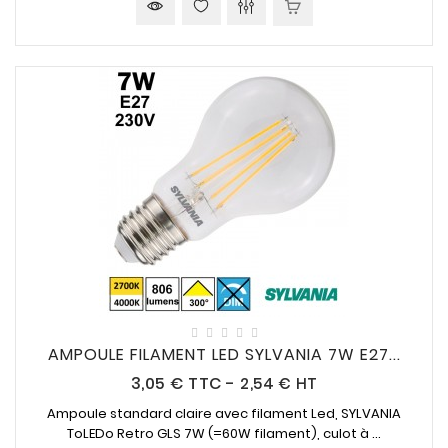
AMPOULE FILAMENT LED SYLVANIA 7W E27...
Prix
3,05 €
TTC
-
2,54 € HT
Ampoule standard claire avec filament Led, SYLVANIA
ToLEDo Retro GLS
7W (=60W
filament), culot à ...