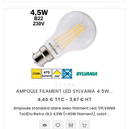
AMPOULE FILAMENT LED SYLVANIA 4.5W...
Prix
4,40 €
TTC
-
3,67 € HT
Ampoule standard claire avec filament Led, SYLVANIA
ToLEDo Retro GLS
4,5W (=40W
filament), culot ...