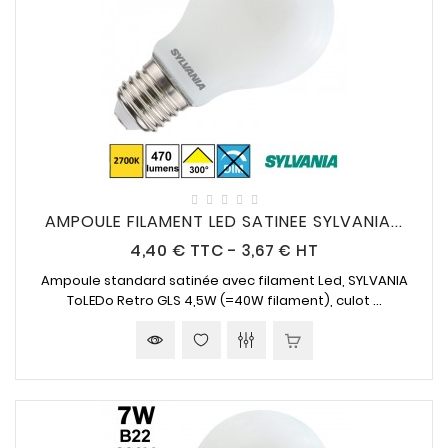
AMPOULE FILAMENT LED SATINEE SYLVANIA...
Prix
4,40 €
TTC
-
3,67 € HT
Ampoule standard satinée avec filament Led, SYLVANIA
ToLEDo Retro GLS
4,5W (=40W
filament), culot ...