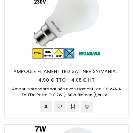
AMPOULE FILAMENT LED SATINEE SYLVANIA...
Prix
4,90 €
TTC
-
4,08 € HT
Ampoule standard satinée avec filament Led, SYLVANIA
ToLEDo Retro GLS
7W (=60W
filament), culot ...