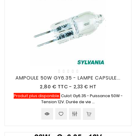
AMPOULE 50W GY6.35 - LAMPE CAPSULE...
Prix
2,80 €
TTC
-
2,33 € HT
Produit plus disponible.
Culot Gy6.35 - Puissance 50W -
Tension 12V. Durée de vie ...