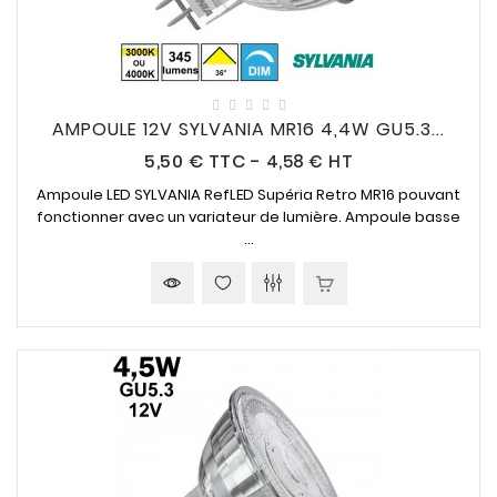
AMPOULE 12V SYLVANIA MR16 4,4W GU5.3...
Prix
5,50 €
TTC
-
4,58 € HT
Ampoule LED SYLVANIA RefLED Supéria Retro MR16 pouvant
fonctionner avec un variateur de lumière. Ampoule basse
...