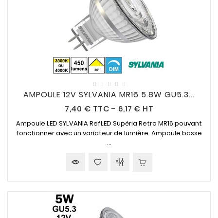
AMPOULE 12V SYLVANIA MR16 5.8W GU5.3...
Prix
7,40 €
TTC
-
6,17 € HT
Ampoule LED SYLVANIA RefLED Supéria Retro MR16 pouvant
fonctionner avec un variateur de lumière. Ampoule basse
...