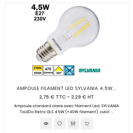
AMPOULE FILAMENT LED SYLVANIA 4,5W...
Prix
2,75 €
TTC
-
2,29 € HT
Ampoule standard claire avec filament Led, SYLVANIA
ToLEDo Retro GLS
4,5W (=40W
filament), culot ...