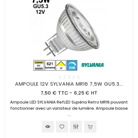
AMPOULE 12V SYLVANIA MR16 7,5W GU5.3...
Prix
7,50 €
TTC
-
6,25 € HT
Ampoule LED SYLVANIA RefLED Supéria Retro MR16 pouvant
fonctionner avec un variateur de lumière. Ampoule basse
...