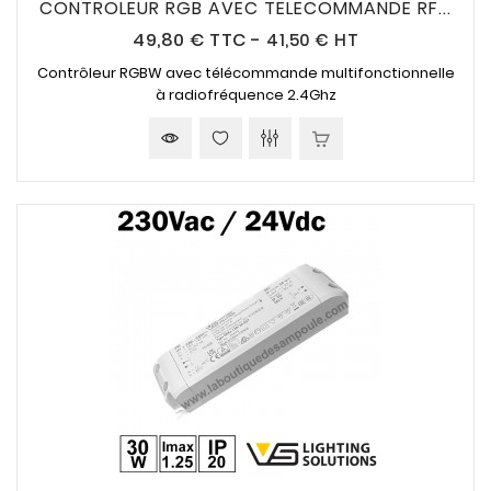
CONTROLEUR RGB AVEC TELECOMMANDE RF...
Prix
49,80 €
TTC
-
41,50 € HT
Contrôleur RGBW avec télécommande multifonctionnelle
à radiofréquence 2.4Ghz