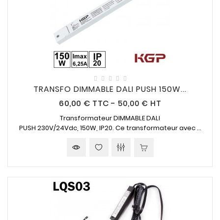
TRANSFO DIMMABLE DALI PUSH 150W...
Prix
60,00 €
TTC
-
50,00 € HT
Transformateur DIMMABLE DALI
PUSH
230V/24Vdc
,
150W, IP20
. Ce transformateur avec ...