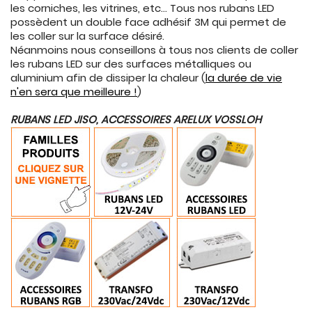
CONNECTES
les corniches, les vitrines, etc... Tous nos rubans LED
possèdent un double face adhésif 3M qui permet de

ACCESSOIRES
les coller sur la surface désiré.
Néanmoins nous conseillons à tous nos clients de coller
ECLAIRAGES
les rubans LED sur des surfaces métalliques ou
SOLAIRES
aluminium afin de dissiper la chaleur (
la durée de vie
n'en sera que meilleure !
)

SODIUM
RUBANS LED JISO, ACCESSOIRES ARELUX VOSSLOH

FLUO-
COMPACTE

TUBES
FLUORESCENTS

HALOGENE
/
INCAND

IODURE
MERCURE