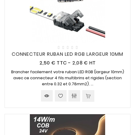
CONNECTEUR RUBAN LED RGB LARGEUR 10MM
Prix
2,50 €
TTC
-
2,08 € HT
Brancher facilement votre ruban LED RGB (largeur 10mm)
avec ce connecteur 4 fils multibrins et rigides (section
entre 0.32 et 0.78mm2). ...