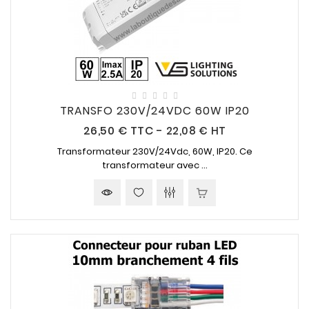
TRANSFO 230V/24VDC 60W IP20
Prix
26,50 €
TTC
-
22,08 € HT
Transformateur
230V/24Vdc
,
60W
,
IP20
. Ce
transformateur avec ...