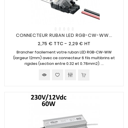
CONNECTEUR RUBAN LED RGB-CW-WW...
Prix
2,75 €
TTC
-
2,29 € HT
Brancher facilement votre ruban LED RGB-CW-WW
(largeur 12mm) avec ce connecteur 6 fils multibrins et
rigides (section entre 0.32 et 0.78mm2). ...