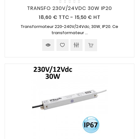
TRANSFO 230V/24VDC 30W IP20
Prix
18,60 €
TTC
-
15,50 € HT
Transformateur
220-240V/24Vdc
,
30W
,
IP20
. Ce
transformateur ...