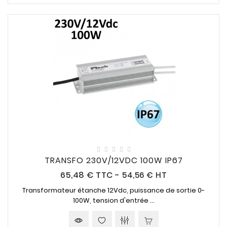
TRANSFO 230V/12VDC 100W IP67
Prix
65,48 €
TTC
-
54,56 € HT
Transformateur étanche
12Vdc,
puissance de sortie
0-
100W,
tension d'entrée ...