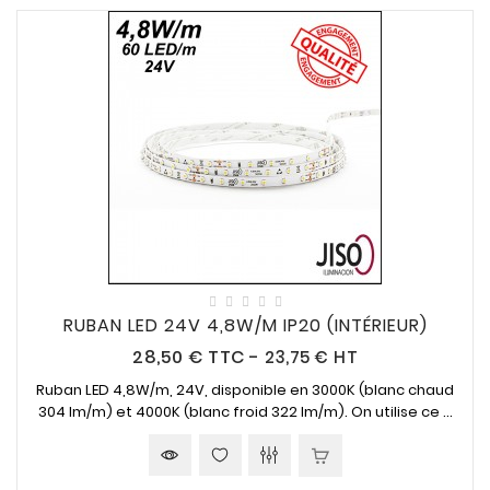
RUBAN LED 24V 4,8W/M IP20 (INTÉRIEUR)
Prix
28,50 €
TTC
-
23,75 € HT
Ruban LED 4,8W/m, 24V, disponible en 3000K (blanc chaud
304 lm/m) et 4000K (blanc froid 322 lm/m). On utilise ce ...