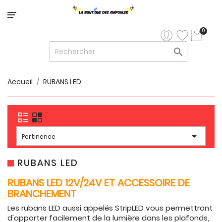
Catégorie
0

LED


LED
12V/24V
Accueil
RUBANS LED

LUMINAIRES
INTERIEURS

LUMINAIRES

Pertinence
EXTERIEURS

RUBANS
RUBANS LED
LED
RUBANS LED 12V/24V ET ACCESSOIRE DE
AMPOULES
BRANCHEMENT
ET
Les rubans LED aussi appelés StripLED vous permettront
LUMINAIRES
d'apporter facilement de la lumière dans les plafonds,