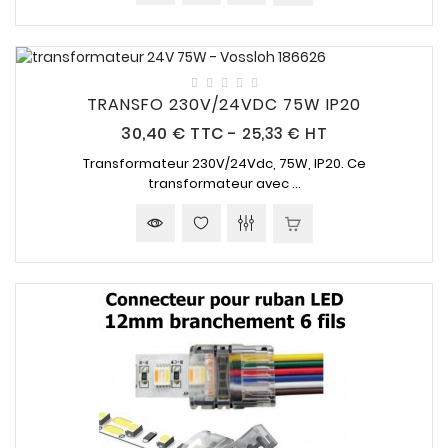
TRANSFO 230V/24VDC 75W IP20
Prix
30,40 €
TTC
-
25,33 € HT
Transformateur
230V/24Vdc
,
75W
,
IP20
. Ce
transformateur avec ...