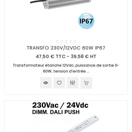
TRANSFO 230V/12VDC 60W IP67
Prix
47,50 €
TTC
-
39,58 € HT
Transformateur étanche
12Vdc,
puissance de sortie
0-
60W,
tension d'entrée ...