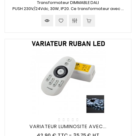
Transformateur DIMMABLE DALI
PUSH
230V/24Vdc
,
30W, IP20
. Ce transformateur avec ...
VARIATEUR LUMINOSITE AVEC...
Prix
42,90 €
TTC
-
35,75 € HT