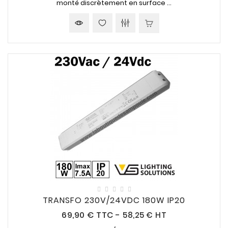
monté discrètement en surface ...
TRANSFO 230V/24VDC 180W IP20
Prix
69,90 €
TTC
-
58,25 € HT