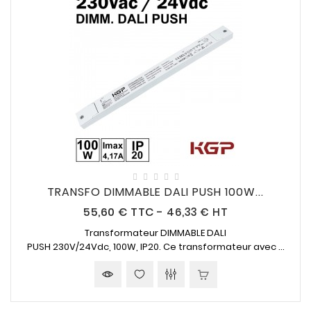
TRANSFO DIMMABLE DALI PUSH 100W...
Prix
55,60 €
TTC
-
46,33 € HT
Transformateur DIMMABLE DALI
PUSH
230V/24Vdc
,
100W, IP20
. Ce transformateur avec ...