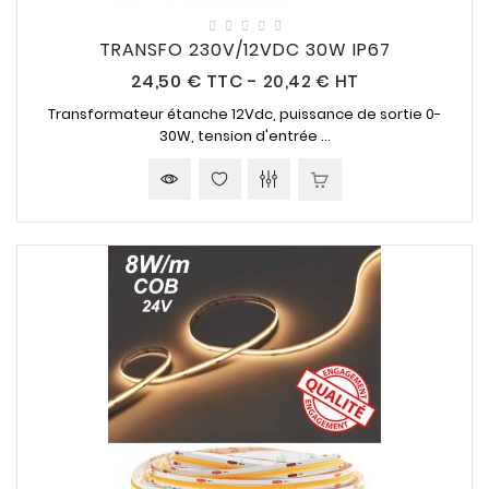
TRANSFO 230V/12VDC 30W IP67
Prix
24,50 €
TTC
-
20,42 € HT
Transformateur étanche
12Vdc,
puissance de sortie
0-
30W,
tension d'entrée ...