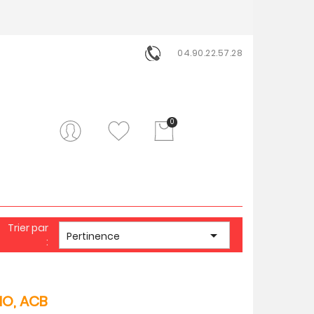
04.90.22.57.28
0
Trier par

Pertinence
:
IO, ACB