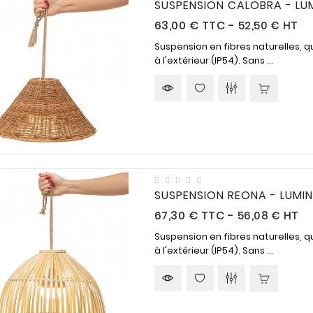
SUSPENSION CALOBRA - LU
Prix
63,00 €
TTC
-
52,50 € HT
Suspension en fibres naturelles, q
à l'extérieur (IP54). Sans ...
SUSPENSION REONA - LUMI
Prix
67,30 €
TTC
-
56,08 € HT
Suspension en fibres naturelles, q
à l'extérieur (IP54). Sans ...