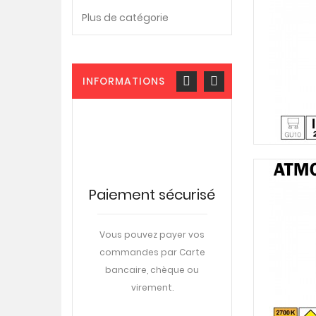
Plus de catégorie
INFORMATIONS
istance
Paiement sécurisé
Livraiso
phonique
DPD
0-22-57-28
Vous pouvez payer vos
commandes par Carte
Livraison sur votre
di au vendredi
bancaire, chèque ou
travail ou à domic
ttons à votre
virement.
rendez-vous
ne aide en ligne