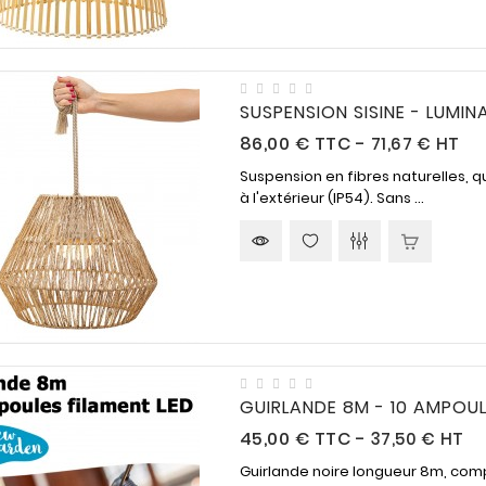
SUSPENSION SISINE - LUMI
Prix
86,00 €
TTC
-
71,67 € HT
Suspension en fibres naturelles, q
à l'extérieur (IP54). Sans ...
GUIRLANDE 8M - 10 AMPOUL
Prix
45,00 €
TTC
-
37,50 € HT
Guirlande noire longueur 8m, com