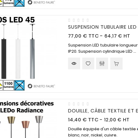
de 9h à 12h et 14h à 16h.
SUSPENSION TUBULAIRE LE
Prix
77,00 €
TTC
-
64,17 € HT
Suspension LED tubulaire longueur
IP20. Suspension cylindrique LED ...
DOUILLE, CÂBLE TEXTILE E
Prix
14,40 €
TTC
-
12,00 € HT
Douille équipée d'un câble textil
blanc, noir, nickel, cuivre.