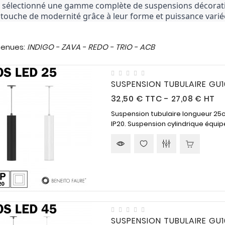
sélectionné une gamme complète de suspensions décorative
 touche de modernité grâce à leur forme et puissance variée
tenues:
INDIGO - ZAVA - REDO - TRIO - ACB
SUSPENSION TUBULAIRE GU
Prix
32,50 €
TTC
-
27,08 € HT
Suspension tubulaire longueur 25c
IP20. Suspension cylindrique équipé
SUSPENSION TUBULAIRE GU