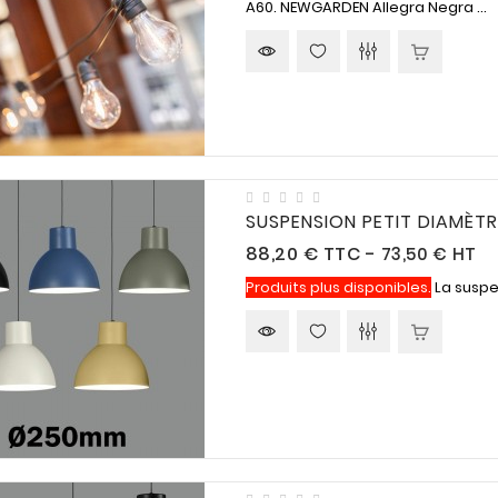
A60. NEWGARDEN Allegra Negra ...
SUSPENSION PETIT DIAMÈTR
Prix
88,20 €
TTC
-
73,50 € HT
Produits plus disponibles.
La suspe