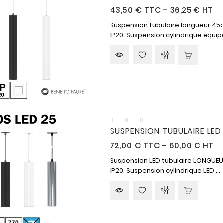
Prix
43,50 €
TTC
-
36,25 € HT
Suspension tubulaire longueur 45c
IP20. Suspension cylindrique équipé
SUSPENSION TUBULAIRE LE
n
Assistance
Paiement sécurisé
Prix
72,00 €
TTC
-
60,00 € HT
téléphonique
Suspension LED tubulaire LONGUEUR
04-90-22-57-28
Vous pouvez payer vos
IP20. Suspension cylindrique LED ...
commandes par Carte
 lieu de
Du lundi au vendredi
bancaire, chèque ou
ile sur
nous mettons à votre
virement.
.
service une aide en ligne