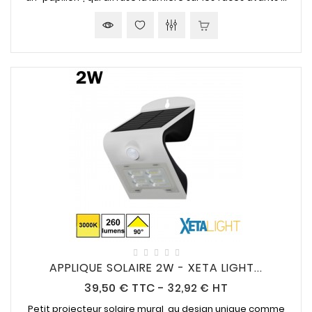
APPLIQUE SOLAIRE 2W - XETA LIGHT...
Prix
39,50 €
TTC
-
32,92 € HT
Petit projecteur solaire mural, au design unique comme