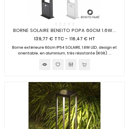
BORNE SOLAIRE BENEITO POPA 60CM 1.6W...
Prix
139,77 €
TTC
-
116,47 € HT
Borne extérieure 60cm IP54
SOLAIRE
, 1.6W LED, design et
orientable
, en aluminium, très résistante (IK08). ...