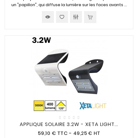
un "papillon", qui diffuse la lumière sur les faces avants ...
APPLIQUE SOLAIRE 3.2W - XETA LIGHT...
Prix
59,10 €
TTC
-
49,25 € HT