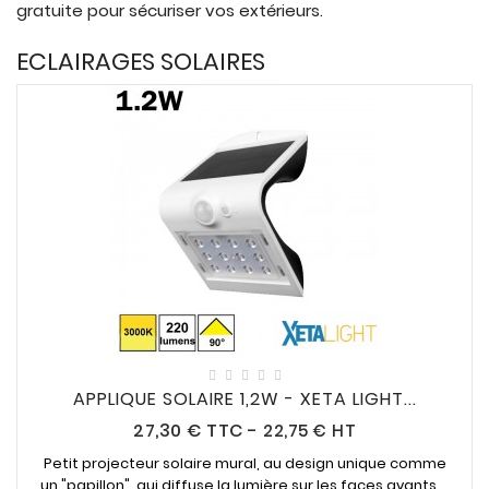
CONNECTES
gratuite pour sécuriser vos extérieurs.

ACCESSOIRES
ECLAIRAGES SOLAIRES
ECLAIRAGES
SOLAIRES

SODIUM

FLUO-
COMPACTE

TUBES
FLUORESCENTS

HALOGENE
/
INCAND
APPLIQUE SOLAIRE 1,2W - XETA LIGHT...
Prix
27,30 €
TTC
-
22,75 € HT

IODURE
Petit projecteur solaire mural, au design unique comme
MERCURE
un "papillon", qui diffuse la lumière sur les faces avants ...