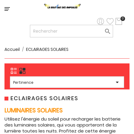
Catégorie
0

LED


LED
12V/24V
Accueil
ECLAIRAGES SOLAIRES

LUMINAIRES
INTERIEURS

LUMINAIRES

Pertinence
EXTERIEURS

RUBANS
ECLAIRAGES SOLAIRES
LED
LUMINAIRES SOLAIRES
AMPOULES
Utilisez l'énergie du soleil pour recharger les batterie
ET
des luminaires solaires, qui vous apporteront de la
LUMINAIRES
lumière toutes les nuits. Profitez de cette énergie