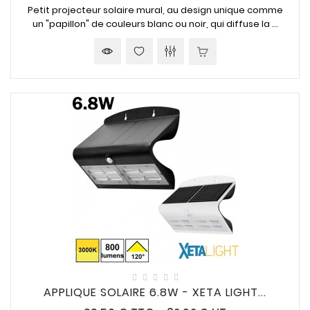
Petit projecteur solaire mural, au design unique comme
un "papillon" de couleurs blanc ou noir, qui diffuse la ...
APPLIQUE SOLAIRE 6.8W - XETA LIGHT...
Prix