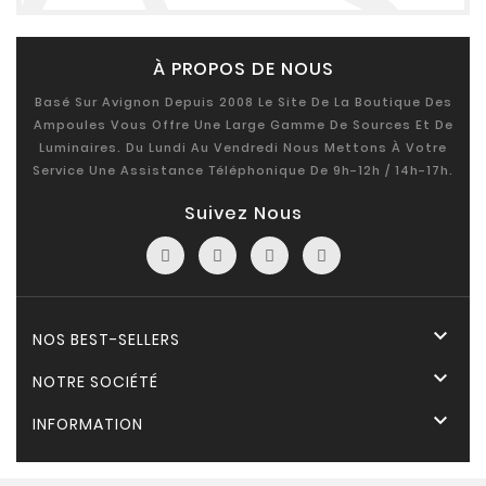
À PROPOS DE NOUS
Basé Sur Avignon Depuis 2008 Le Site De La Boutique Des
Ampoules Vous Offre Une Large Gamme De Sources Et De
Luminaires. Du Lundi Au Vendredi Nous Mettons À Votre
Service Une Assistance Téléphonique De 9h-12h / 14h-17h.
Suivez Nous

NOS BEST-SELLERS

NOTRE SOCIÉTÉ

INFORMATION