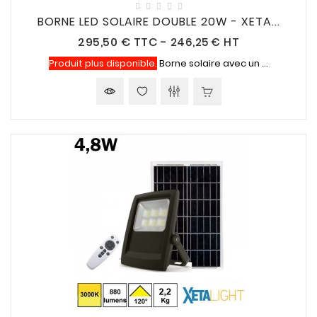
BORNE LED SOLAIRE DOUBLE 20W - XETA...
Prix
295,50 €
TTC
-
246,25 € HT
Produit plus disponible.
Borne solaire avec un ...