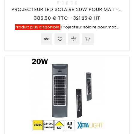
PROJECTEUR LED SOLAIRE 20W POUR MAT -...
Prix
385,50 €
TTC
-
321,25 € HT
Produit plus disponible.
Projecteur solaire pour mat ...