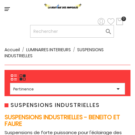
Catégorie
0

LED


LED
12V/24V
Accueil
LUMINAIRES INTERIEURS
SUSPENSIONS
INDUSTRIELLES

LUMINAIRES
INTERIEURS

LUMINAIRES
EXTERIEURS

Pertinence

RUBANS
LED
SUSPENSIONS INDUSTRIELLES
SUSPENSIONS INDUSTRIELLES - BENEITO ET
AMPOULES
ET
FAURE
LUMINAIRES
Suspensions de forte puissance pour l'éclairage des