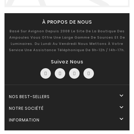
À PROPOS DE NOUS
Basé Sur Avignon Depuis 2008 Le Site De La Boutique Des
Ampoules Vous Offre Une Large Gamme De Sources Et De
Luminaires. Du Lundi Au Vendredi Nous Mettons À Votre
Service Une Assistance Téléphonique De 9h-12h / 14h-17h.
Suivez Nous

NOS BEST-SELLERS

NOTRE SOCIÉTÉ

INFORMATION