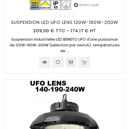
SUSPENSION LED UFO LENS 120W-160W-200W
Prix
209,00 €
TTC
-
174,17 € HT
Suspension industrielle LED BENEITO UFO d'une puissance
de 120W-160W-200W (sélection par switch), températures
de ...