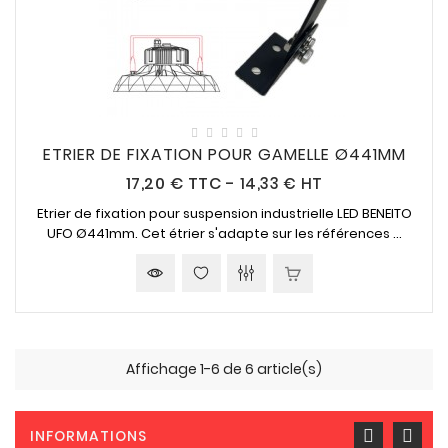
ETRIER DE FIXATION POUR GAMELLE Ø441MM
Prix
17,20 €
TTC
-
14,33 € HT
Etrier de fixation pour suspension industrielle LED BENEITO
UFO Ø441mm. Cet étrier s'adapte sur les références ...
Affichage 1-6 de 6 article(s)
INFORMATIONS