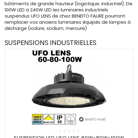
CONNECTES
bâtiments de grande hauteur (logistique, industriel). De
100W LED à 240W LED les luminaires industriels

ACCESSOIRES
suspendus UFO LENS de chez BENEITO FAURE pourront
remplacer vos anciens luminaires équipés de lampes à
ECLAIRAGES
décharge (iodure, sodium, mercure)
SOLAIRES
SUSPENSIONS INDUSTRIELLES

SODIUM

FLUO-
COMPACTE

TUBES
FLUORESCENTS

HALOGENE
/
INCAND

IODURE
MERCURE
SUSPENSION LED UFO LENS 60W-80W-100W