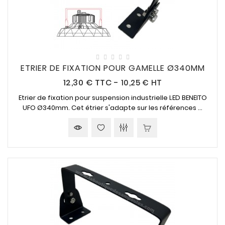
ETRIER DE FIXATION POUR GAMELLE Ø340MM
Prix
12,30 €
TTC
-
10,25 € HT
Etrier de fixation pour suspension industrielle LED BENEITO
UFO Ø340mm. Cet étrier s'adapte sur les références ...