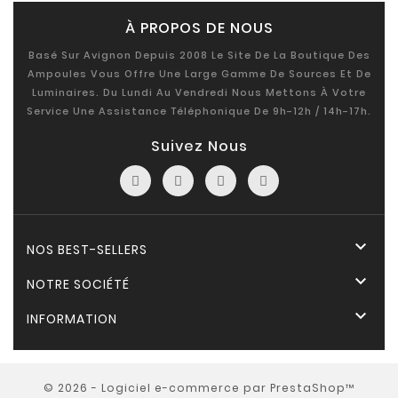
À PROPOS DE NOUS
Basé Sur Avignon Depuis 2008 Le Site De La Boutique Des
Ampoules Vous Offre Une Large Gamme De Sources Et De
Luminaires. Du Lundi Au Vendredi Nous Mettons À Votre
Service Une Assistance Téléphonique De 9h-12h / 14h-17h.
Suivez Nous

NOS BEST-SELLERS

NOTRE SOCIÉTÉ

INFORMATION
© 2026 - Logiciel e-commerce par PrestaShop™