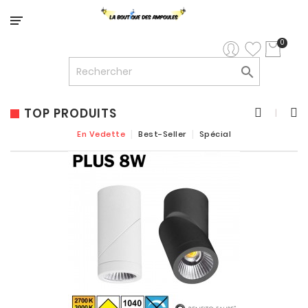
Catégorie
0

LED


LED
12V/24V
TOP PRODUITS

LUMINAIRES
En Vedette
Best-Seller
Spécial
INTERIEURS

LUMINAIRES
EXTERIEURS

RUBANS
LED
AMPOULES
ET
LUMINAIRES