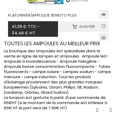
CONNECTES

ACCESSOIRES
PLAFONNIER/APPLIQUE BENEITO PLUS
ECLAIRAGES
Prix
41,35 €
TTC
-
AJOUTER
SOLAIRES
34,46 € HT

SODIUM
TOUTES LES AMPOULES AU MEILLEUR PRIX

FLUO-
La boutique des ampoules est spécialisée dans la
COMPACTE
vente en ligne de lampes et ampoules : Ampoule led -
Ampoule à incandescence - Ampoule halogène -

TUBES
Ampoule basse consommation fluocompacte - Tubes
FLUORESCENTS
fluorescents - Lampe iodure - Lampes sodium - Lampe
mercure - Lampe induction. Tous les produits

HALOGENE
d'éclairage proviennent des plus grandes marques
Européennes (Sylvania, Osram, Philips, GE, Radium,
/
Duralamp, Orbitec, Girard Sudron).
INCAND
La livraison est gratuite à partir d'une commande de
65€HT (si le montant de la commande est inférieur à

IODURE
65€ HT le port sera de 7.90€ HT).
MERCURE