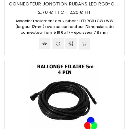
CONNECTEUR JONCTION RUBANS LED RGB-CW-WW
Prix
2,70 €
TTC
-
2,25 € HT
Associer facilement deux rubans LED RGB+CW+WW
(largeur 12mm) avec ce connecteur. Dimensions de
connecteur fermé 19,6 x 17 - épaisseur 7,8 mm.