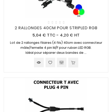
2 RALLONGES 40CM POUR STRIPLED RGB
Prix
5,04 €
TTC
-
4,20 € HT
Lot de 2 rallonges filaires (4 fils) 40cm avec connecteur
mâle/femelle 4 pin M/F pour ruban LED RGB.
Idéal pour séparer deux bandes de ...