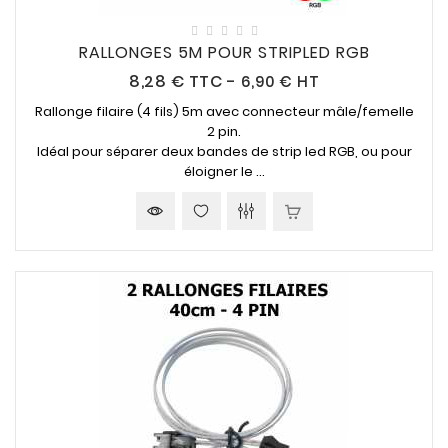
RALLONGES 5M POUR STRIPLED RGB
Prix
8,28 €
TTC
-
6,90 € HT
Rallonge filaire (4 fils) 5m avec connecteur mâle/femelle
2 pin.
Idéal pour séparer deux bandes de strip led RGB, ou pour
éloigner le ...