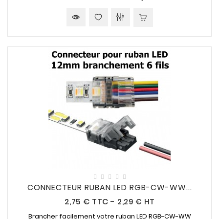
CONNECTEUR RUBAN LED RGB-CW-WW...
Prix
2,75 €
TTC
-
2,29 € HT
Brancher facilement votre ruban LED RGB-CW-WW