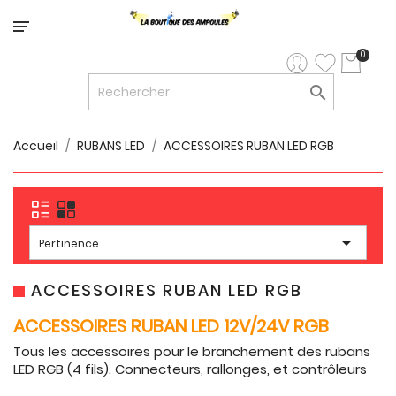
Catégorie
0

LED


LED
12V/24V
Accueil
RUBANS LED
ACCESSOIRES RUBAN LED RGB

LUMINAIRES
INTERIEURS

LUMINAIRES

Pertinence
EXTERIEURS

RUBANS
ACCESSOIRES RUBAN LED RGB
LED
ACCESSOIRES RUBAN LED 12V/24V RGB
AMPOULES
Tous les accessoires pour le branchement des rubans
ET
LED RGB (4 fils). Connecteurs, rallonges, et contrôleurs
LUMINAIRES