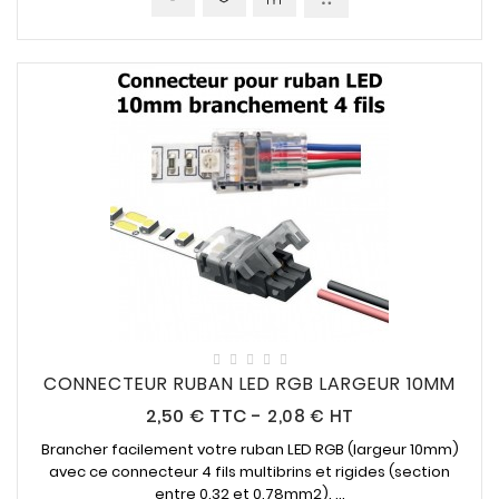
CONNECTEUR RUBAN LED RGB LARGEUR 10MM
Prix
2,50 €
TTC
-
2,08 € HT
Brancher facilement votre ruban LED RGB (largeur 10mm)
avec ce connecteur 4 fils multibrins et rigides (section
entre 0.32 et 0.78mm2). ...