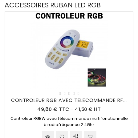
CONNECTES
ACCESSOIRES RUBAN LED RGB

ACCESSOIRES
ECLAIRAGES
SOLAIRES

SODIUM

FLUO-
COMPACTE

TUBES
FLUORESCENTS

HALOGENE
CONTROLEUR RGB AVEC TELECOMMANDE RF...
/
Prix
49,80 €
TTC
-
41,50 € HT
INCAND
Contrôleur RGBW avec télécommande multifonctionnelle

IODURE
à radiofréquence 2.4Ghz
MERCURE