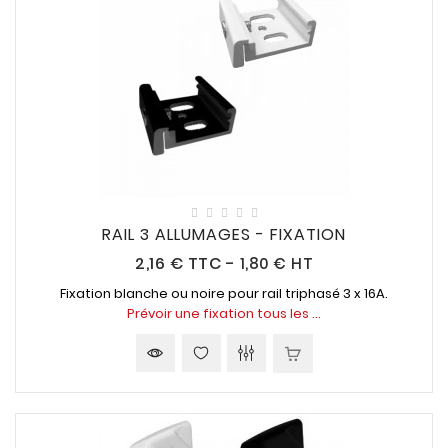
RAIL 3 ALLUMAGES - FIXATION
Prix
2,16 €
TTC
-
1,80 € HT
Fixation blanche ou noire pour rail triphasé 3 x 16A.
Prévoir une fixation tous les ...