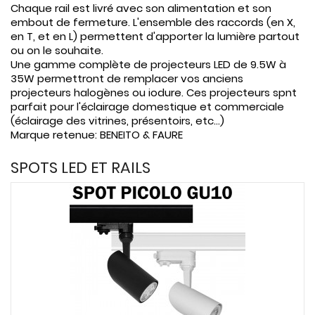
CONNECTES
Chaque rail est livré avec son alimentation et son
embout de fermeture. L'ensemble des raccords (en X,

ACCESSOIRES
en T, et en L) permettent d'apporter la lumière partout
ou on le souhaite.
ECLAIRAGES
Une gamme complète de projecteurs LED de 9.5W à
SOLAIRES
35W permettront de remplacer vos anciens
projecteurs halogènes ou iodure. Ces projecteurs spnt

SODIUM
parfait pour l'éclairage domestique et commerciale
(éclairage des vitrines, présentoirs, etc...)

FLUO-
Marque retenue: BENEITO & FAURE
COMPACTE
SPOTS LED ET RAILS

TUBES
FLUORESCENTS

HALOGENE
/
INCAND

IODURE
MERCURE