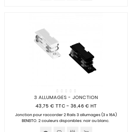
3 ALLUMAGES - JONCTION
Prix
43,75 €
TTC
-
36,46 € HT
Jonction pour raccorder 2 Rails 3 allumages (3 x 16A)
BENEITO. 2 couleurs disponibles: noir ou blanc.