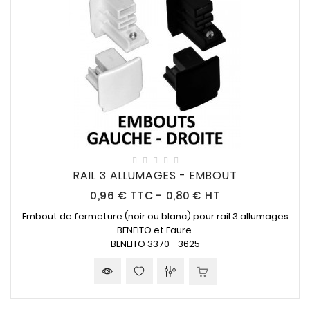
RAIL 3 ALLUMAGES - EMBOUT
Prix
0,96 €
TTC
-
0,80 € HT
Embout de fermeture (noir ou blanc) pour rail 3 allumages
BENEITO et Faure.
BENEITO 3370 - 3625