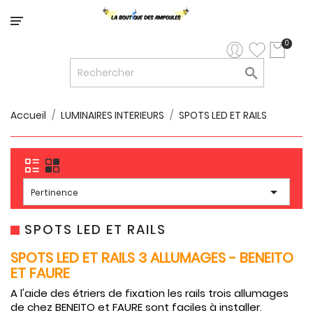
Catégorie
0

LED


LED
12V/24V
Accueil
LUMINAIRES INTERIEURS
SPOTS LED ET RAILS

LUMINAIRES
INTERIEURS

LUMINAIRES

Pertinence
EXTERIEURS

RUBANS
SPOTS LED ET RAILS
LED
SPOTS LED ET RAILS 3 ALLUMAGES - BENEITO
AMPOULES
ET FAURE
ET
A l'aide des étriers de fixation les rails trois allumages
LUMINAIRES
de chez BENEITO et FAURE sont faciles à installer.