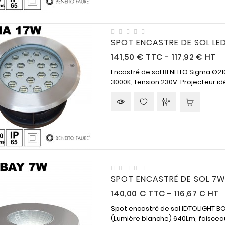
de 9h à 12h et 14h à 16h.
SPOT ENCASTRE DE SOL LED 
Prix
141,50 €
TTC
-
117,92 € HT
Encastré de sol BENEITO Sigma Ø2
3000K, tension 230V. Projecteur idéa
SPOT ENCASTRÉ DE SOL 7W 
Prix
140,00 €
TTC
-
116,67 € HT
Spot encastré de sol IDTOLIGHT B
(Lumière blanche) 640Lm, faisceau 