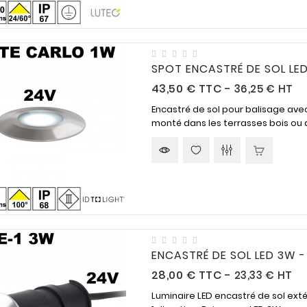
SPOT ENCASTRÉ DE SOL LED 
Prix
43,50 €
TTC
-
36,25 € HT
Encastré de sol pour balisage av
monté dans les terrasses bois ou d
ENCASTRÉ DE SOL LED 3W -
Prix
28,00 €
TTC
-
23,33 € HT
Luminaire LED encastré de sol exté