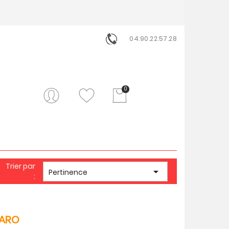
04.90.22.57.28
0
Trier par

Pertinence
:
FARO