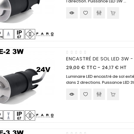
1 direction. Puissance LED 3W ...
ENCASTRÉ DE SOL LED 3W 
Prix
29,00 €
TTC
-
24,17 € HT
Luminaire LED encastré de sol exté
dans 2 directions. Puissance LED 3W