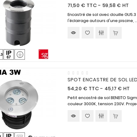
Prix
71,50 €
TTC
-
59,58 € HT
Encastré de sol avec douille GU5.3
l'éclairage autours d'une piscine, ..
SPOT ENCASTRE DE SOL LED
n
Assistance
Paiement sécurisé
Prix
54,20 €
TTC
-
45,17 € HT
téléphonique
Petit encastré de sol BENEITO Si
04-90-22-57-28
Vous pouvez payer vos
couleur 3000K, tension 230V. Projec
commandes par Carte
 lieu de
Du lundi au vendredi
bancaire, chèque ou
ile sur
nous mettons à votre
virement.
.
service une aide en ligne