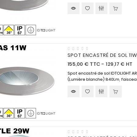
SPOT ENCASTRÉ DE SOL 11W 
Prix
155,00 €
TTC
-
129,17 € HT
Spot encastré de sol IDTOLIGHT A
(Lumière blanche) 840Lm, faisceau 