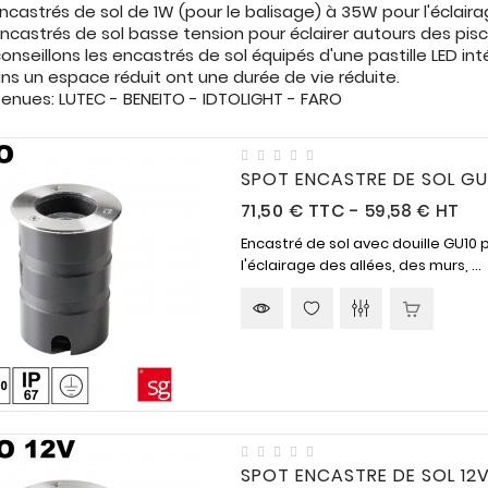
astrés de sol de 1W (pour le balisage) à 35W pour l'éclaira
encastrés de sol basse tension pour éclairer autours des pisci
onseillons les encastrés de sol équipés d'une pastille LED i
ns un espace réduit ont une durée de vie réduite.
enues: LUTEC - BENEITO - IDTOLIGHT - FARO
SPOT ENCASTRE DE SOL GU
Prix
71,50 €
TTC
-
59,58 € HT
Encastré de sol avec douille GU10 
l'éclairage des allées, des murs, ...
SPOT ENCASTRE DE SOL 12