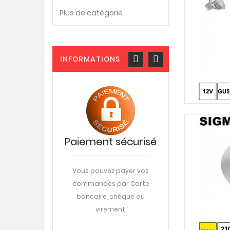
Plus de catégorie
INFORMATIONS
istance
Paiement sécurisé
Livraiso
phonique
DPD
0-22-57-28
Vous pouvez payer vos
commandes par Carte
Livraison sur votre
di au vendredi
bancaire, chèque ou
travail ou à domic
ttons à votre
virement.
rendez-vous
ne aide en ligne