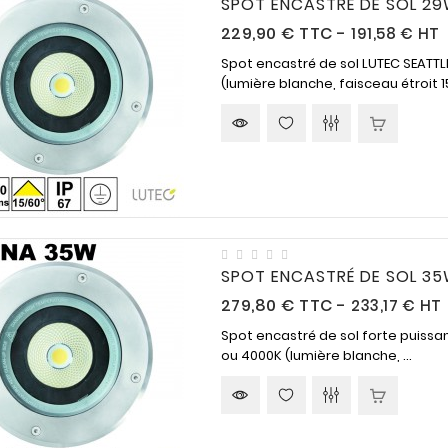
SPOT ENCASTRÉ DE SOL 29
Prix
229,90 €
TTC
-
191,58 € HT
Spot encastré de sol LUTEC SEATT
(lumière blanche, faisceau étroit 15°
SPOT ENCASTRÉ DE SOL 35
Prix
279,80 €
TTC
-
233,17 € HT
Spot encastré de sol forte puiss
ou 4000K (lumière blanche, ...