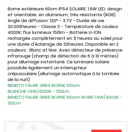
Borne extérieure 60cm IP54
SOLAIRE
, 1.6W LED, design
et
orientable
, en aluminium, très résistante (IK08).
Angle de diffusion: 120° - 3.7V - Durée de vie
20.000heures - Classe 3 - Température de couleur
4000K: flux lumineux 150lm - Batterie LI-ION
rechargée complètement en 5 heures au soleil pour
une durée d'éclairage de 20heures. Disponible en 2
couleurs : Blanc et Noir. Avec
détecteur de présence
infrarouge
(champ de détection de 6 à 10 mètres)
pour allumage instantané. Ce luminaire solaire
possède également un
interrupteur
crépusculaire
(allumage automatique à la tombée
de la nuit).
BENEITO FAURE 3884 BORNE 100cm
BLANCHE
1.6
W/4000K - 150Lm
BENEITO FAURE 3885 BORNE 100cm NOIRE
1.6
W/4000K -
150Lm