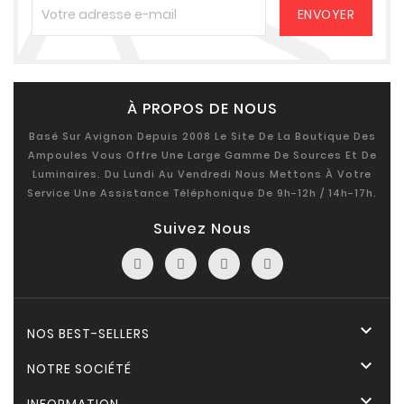
À PROPOS DE NOUS
Basé Sur Avignon Depuis 2008 Le Site De La Boutique Des
Ampoules Vous Offre Une Large Gamme De Sources Et De
Luminaires. Du Lundi Au Vendredi Nous Mettons À Votre
Service Une Assistance Téléphonique De 9h-12h / 14h-17h.
Suivez Nous

NOS BEST-SELLERS

NOTRE SOCIÉTÉ
