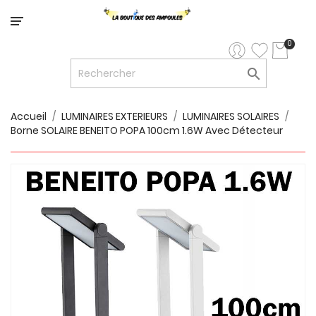
Catégorie
0

LED


LED
12V/24V
Accueil
LUMINAIRES EXTERIEURS
LUMINAIRES SOLAIRES
Borne SOLAIRE BENEITO POPA 100cm 1.6W Avec Détecteur

LUMINAIRES
INTERIEURS

LUMINAIRES
EXTERIEURS

RUBANS
LED
AMPOULES
ET
LUMINAIRES