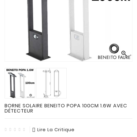
CONNECTES

ACCESSOIRES
ECLAIRAGES
SOLAIRES

SODIUM


FLUO-
COMPACTE

TUBES
FLUORESCENTS

HALOGENE
/
BORNE SOLAIRE BENEITO POPA 100CM 1.6W AVEC
INCAND
DÉTECTEUR

IODURE
Lire La Critique
MERCURE