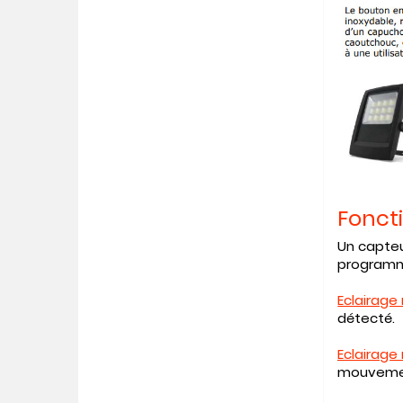
Fonct
Un capteu
programme
Eclairage 
détecté.
Eclairage
mouvemen