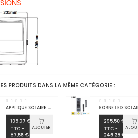
SIONS
RES PRODUITS DANS LA MÊME CATÉGORIE :
A
PPLIQUE SOLAIRE BENEITO PROA 1.6W...
105,07 €
295,50 €
AJOUTER
AJOU
Prix
Prix
TTC
-
TTC
-
87,56 €
246,25 €