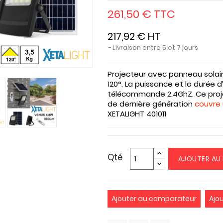
261,50 € TTC
217,92 € HT
Livraison entre 5 et 7 jours
Projecteur avec panneau solai
120°. La puissance et la durée 
télécommande 2.4GhZ. Ce proje
de dernière génération
couvre 
XETALIGHT 401011
Qté
AJOUTER AU 
Ajouter au comparateur
Ajo