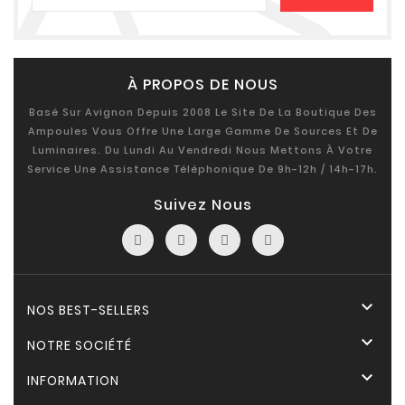
À PROPOS DE NOUS
Basé Sur Avignon Depuis 2008 Le Site De La Boutique Des
Ampoules Vous Offre Une Large Gamme De Sources Et De
Luminaires. Du Lundi Au Vendredi Nous Mettons À Votre
Service Une Assistance Téléphonique De 9h-12h / 14h-17h.
Suivez Nous

NOS BEST-SELLERS

NOTRE SOCIÉTÉ

INFORMATION