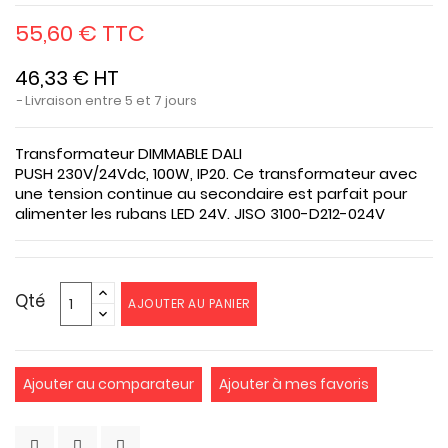
55,60 € TTC
46,33 € HT
Livraison entre 5 et 7 jours
Transformateur DIMMABLE DALI
PUSH
230V/24Vdc
,
100W, IP20
. Ce transformateur avec
une tension continue au secondaire est parfait pour
alimenter les rubans LED 24V.
JISO 3100-D212-024V
Qté
AJOUTER AU PANIER
Ajouter au comparateur
Ajouter à mes favoris