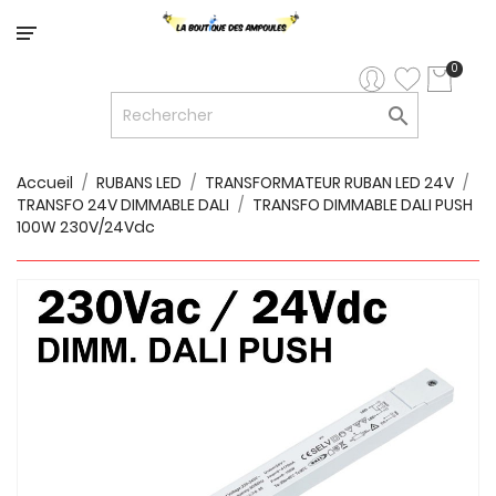
Catégorie
0

LED


LED
12V/24V
Accueil
RUBANS LED
TRANSFORMATEUR RUBAN LED 24V
TRANSFO 24V DIMMABLE DALI
TRANSFO DIMMABLE DALI PUSH

LUMINAIRES
100W 230V/24Vdc
INTERIEURS

LUMINAIRES
EXTERIEURS

RUBANS
LED
AMPOULES
ET
LUMINAIRES