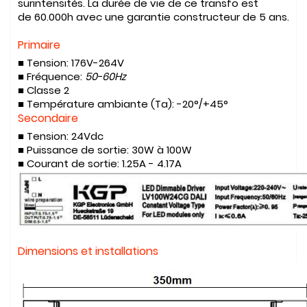
surintensités. La durée de vie de ce transfo est
de
60.000h avec une garantie constructeur de 5 ans
.
Primaire
■ Tension:
176V-264V
■ Fréquence:
50-60Hz
■ Classe
2
■ Température ambiante (Ta):
-20°/+45°
Secondaire
■ Tension:
24Vdc
■ Puissance de sortie:
30W à 100W
■ Courant de sortie:
1.25A - 4.17A
Dimensions et installations