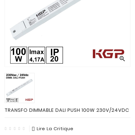
CONNECTES

ACCESSOIRES
ECLAIRAGES
SOLAIRES

SODIUM

FLUO-

COMPACTE

TUBES
FLUORESCENTS

HALOGENE
/
INCAND
TRANSFO DIMMABLE DALI PUSH 100W 230V/24VDC

IODURE
Lire La Critique
MERCURE