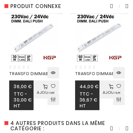
PRODUIT CONNEXE
T
RANSFO DIMMABLE DALI PUSH 30W...
T
RANSFO DIMMABLE DALI PUSH 60W...
36,00 €
44,00 €
AJOUTER
AJOUTER
Prix
Prix
TTC
-
TTC
-
30,00 €
36,67 €
HT
HT
4 AUTRES PRODUITS DANS LA MÊME
CATÉGORIE :