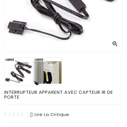
CONNECTES

ACCESSOIRES
ECLAIRAGES
SOLAIRES

SODIUM


FLUO-
COMPACTE

TUBES
FLUORESCENTS

HALOGENE
INTERRUPTEUR APPARENT AVEC CAPTEUR IR DE
/
PORTE
INCAND

IODURE
Lire La Critique
MERCURE