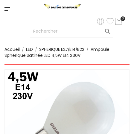
Catégorie
0

LED


LED
12V/24V
Accueil
LED
SPHERIQUE E27/E14/B22
Ampoule
Sphérique Satinée LED 4,5W E14 230V

LUMINAIRES
INTERIEURS

LUMINAIRES
EXTERIEURS

RUBANS
LED
AMPOULES
ET
LUMINAIRES