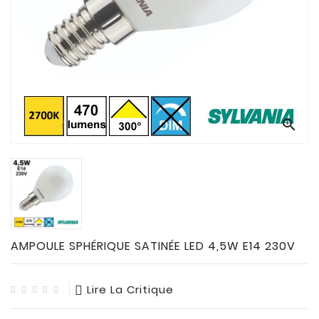
CONNECTES

ACCESSOIRES
ECLAIRAGES
SOLAIRES

SODIUM


FLUO-
COMPACTE

TUBES
FLUORESCENTS

HALOGENE
/
AMPOULE SPHÉRIQUE SATINÉE LED 4,5W E14 230V
INCAND

IODURE
Lire La Critique
MERCURE