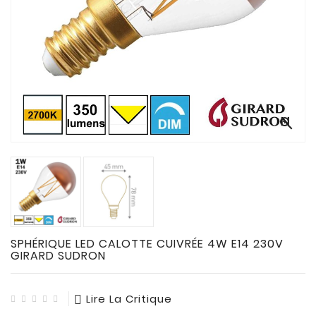
CONNECTES

ACCESSOIRES
ECLAIRAGES
SOLAIRES

SODIUM


FLUO-
COMPACTE

TUBES
FLUORESCENTS

HALOGENE
/
SPHÉRIQUE LED CALOTTE CUIVRÉE 4W E14 230V
INCAND
GIRARD SUDRON

IODURE
Lire La Critique
MERCURE