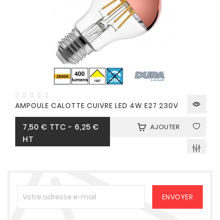
AMPOULE CALOTTE CUIVRE LED 4W E27 230V
Prix
7,50 €
TTC
-
6,25 €
AJOUTER
HT