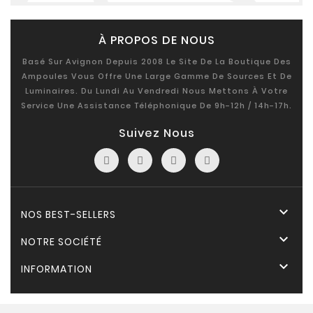
À PROPOS DE NOUS
Basé Sur Avignon Depuis 2008 Le Site De La Boutique Des
Ampoules Vous Offre Une Large Gamme De Sources Et De
Luminaires. Du Lundi Au Vendredi Nous Mettons À Votre
Service Une Assistance Téléphonique De 9h-12h / 14h-17h.
Suivez Nous

NOS BEST-SELLERS

NOTRE SOCIÉTÉ

INFORMATION