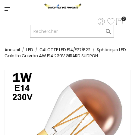
Catégorie
0

LED


LED
12V/24V
Accueil
LED
CALOTTE LED E14/E27/B22
Sphérique LED
Calotte Cuivrée 4W E14 230V GIRARD SUDRON

LUMINAIRES
INTERIEURS

LUMINAIRES
EXTERIEURS

RUBANS
LED
AMPOULES
ET
LUMINAIRES