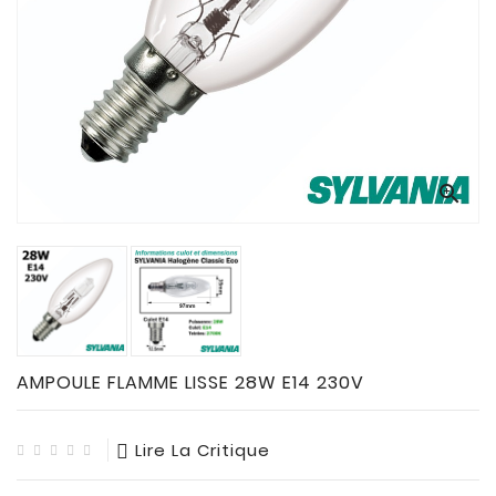
CONNECTES

ACCESSOIRES
ECLAIRAGES
SOLAIRES

SODIUM


FLUO-
COMPACTE

TUBES
FLUORESCENTS

HALOGENE
/
AMPOULE FLAMME LISSE 28W E14 230V
INCAND

IODURE
Lire La Critique
MERCURE