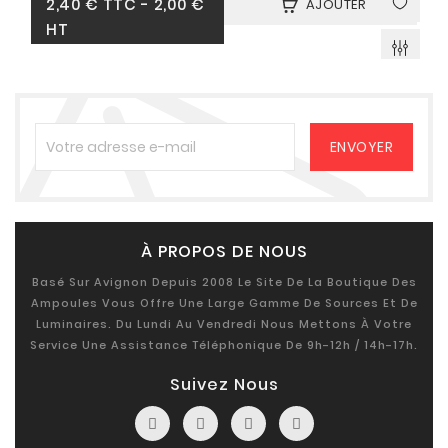
2,40 €
TTC
-
2,00 €
AJOUTER
HT
À PROPOS DE NOUS
Basé Sur Avignon Depuis 2008 Le Site De La Boutique Des
Ampoules Vous Offre Une Large Gamme De Sources Et De
Luminaires. Du Lundi Au Vendredi Nous Mettons À Votre
Service Une Assistance Téléphonique De 9h-12h / 14h-17h.
Suivez Nous