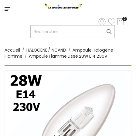
Catégorie
0

LED


LED
12V/24V
Accueil
HALOGENE / INCAND
Ampoule Halogène
Flamme
Ampoule Flamme Lisse 28W E14 230V

LUMINAIRES
INTERIEURS

LUMINAIRES
EXTERIEURS

RUBANS
LED
AMPOULES
ET
LUMINAIRES