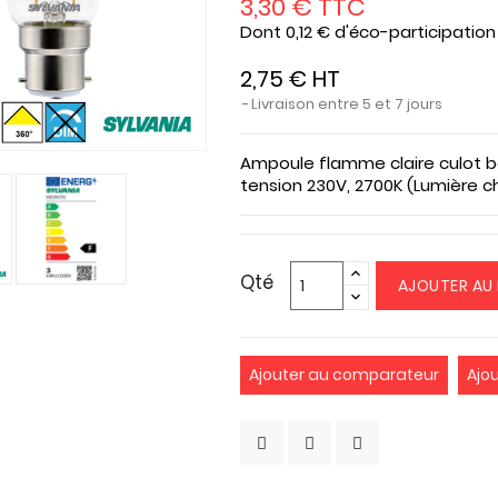
3,30 € TTC
Dont 0,12 € d'éco-participation
2,75 € HT
Livraison entre 5 et 7 jours
Ampoule flamme claire culot b
tension 230V, 2700K (Lumière c
Qté
AJOUTER AU 
Ajouter au comparateur
Ajo