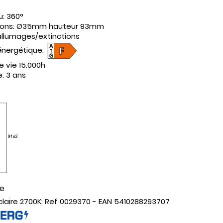
u:
360°
ions:
Ø35mm hauteur 93mm
allumages/extinctions
énergétique:
e vie
15.000h
e:
3 ans
ce
claire 2700K: Ref 0029370 - EAN 5410288293707