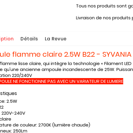
Tous nos produits sont ga
Livraison de nos produits
iption
Détails
La Revue
le flamme claire 2.5W B22 - SYVANIA
lamme lisse claire, qui intègre la technologie « Filament LE
ge qu'une ancienne ampoule incandescente de 25W. Puissanc
ation 220/240V
POULE NE FONCTIONNE PAS AVEC UN VARIATEUR DE LUMIERE
istiques
ce:
2.5W
22
:
220V-240V
claire
ature de couleur:
2700K (lumière chaude)
mineux:
250Lm