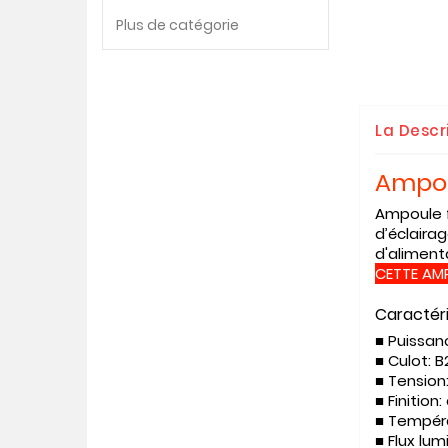
Plus de catégorie
La Descr
Ampou
Ampoule f
d’éclaira
d'aliment
CETTE AM
Caractér
■ Puissan
■ Culot:
B
■ Tension
■ Finition:
■ Tempér
■ Flux lu