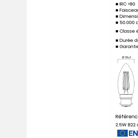
■
IRC >80
■ Faiscea
■ Dimens
■
50.000 
■ Classe 
■ Durée d
■ Garanti
Référen
2.5W B22 