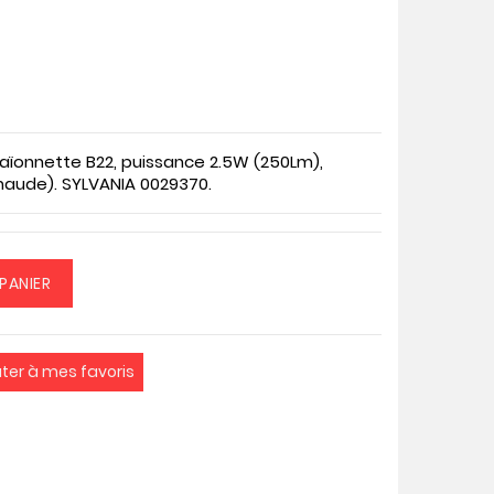
aïonnette B22, puissance 2.5W (250Lm),
haude). SYLVANIA 0029370.
PANIER
uter à mes favoris