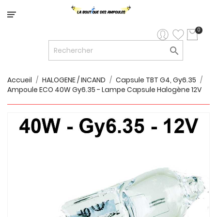
Catégorie
0

LED


LED
12V/24V
Accueil
HALOGENE / INCAND
Capsule TBT G4, Gy6.35
Ampoule ECO 40W Gy6.35 - Lampe Capsule Halogène 12V

LUMINAIRES
INTERIEURS

LUMINAIRES
EXTERIEURS

RUBANS
LED
AMPOULES
ET
LUMINAIRES