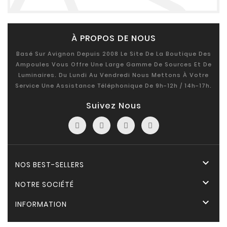
À PROPOS DE NOUS
Basé Sur Avignon Depuis 2008 Le Site De La Boutique Des
Ampoules Vous Offre Une Large Gamme De Sources Et De
Luminaires. Du Lundi Au Vendredi Nous Mettons À Votre
Service Une Assistance Téléphonique De 9h-12h / 14h-17h.
Suivez Nous

NOS BEST-SELLERS

NOTRE SOCIÉTÉ

INFORMATION