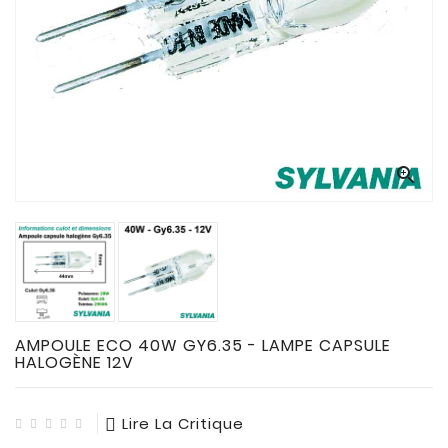
CONNECTES

ACCESSOIRES
ECLAIRAGES
SOLAIRES

SODIUM


FLUO-
COMPACTE

TUBES
FLUORESCENTS

HALOGENE
/
AMPOULE ECO 40W GY6.35 - LAMPE CAPSULE
INCAND
HALOGÈNE 12V

IODURE
Lire La Critique
MERCURE