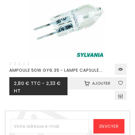
AMPOULE 50W GY6.35 - LAMPE CAPSULE...
Prix
2,80 €
TTC
-
2,33 €
AJOUTER
HT