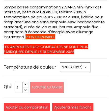
Lampe basse consommation SYLVANIA Mini-lynx Fast-
Start 9W, petit culot à vis E14, tension 230V, 2
températures de couleur 2700K et 4000K, (idéale pour
remplacer une ancienne ampoule 40W incandescente
standard), durée de vie 12.000 heures. Ampoule fluo-
compacte à économie d'énergie avec allumage
instantané.
PLUS DISPONIBLE.
LES AMPOULES FLUO-COMPACTES NE SONT PLUS
FABRIQUEES DEPUIS LE 31 DECEMBRE 2022
Température de couleur
Qté
AJOUTER AU PANIER
Ajouter au comparateur
Ajouter à mes favoris