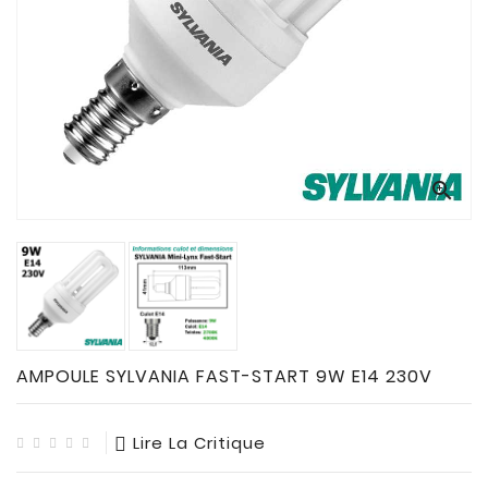
CONNECTES

ACCESSOIRES
ECLAIRAGES
SOLAIRES

SODIUM


FLUO-
COMPACTE

TUBES
FLUORESCENTS

HALOGENE
/
AMPOULE SYLVANIA FAST-START 9W E14 230V
INCAND

IODURE
Lire La Critique
MERCURE