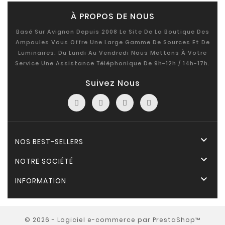
À PROPOS DE NOUS
Basé Sur Avignon Depuis 2008 Le Site De La Boutique Des
Ampoules Vous Offre Une Large Gamme De Sources Et De
Luminaires. Du Lundi Au Vendredi Nous Mettons À Votre
Service Une Assistance Téléphonique De 9h-12h / 14h-17h.
Suivez Nous

NOS BEST-SELLERS

NOTRE SOCIÉTÉ

INFORMATION
© 2026 - Logiciel e-commerce par PrestaShop™