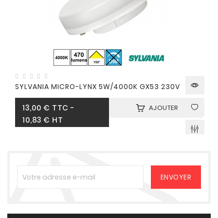
SYLVANIA MICRO-LYNX 5W/4000K GX53 230V
Prix
13,00 €
TTC
-
AJOUTER
10,83 € HT