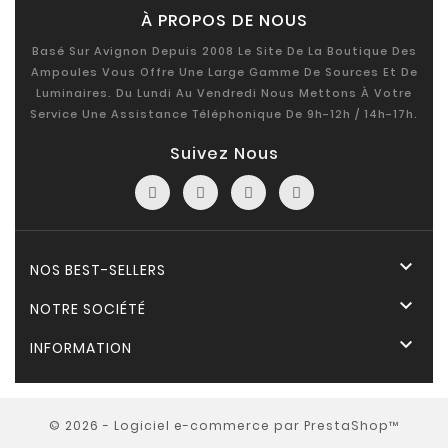
À PROPOS DE NOUS
Basé Sur Avignon Depuis 2008 Le Site De La Boutique Des
Ampoules Vous Offre Une Large Gamme De Sources Et De
Luminaires. Du Lundi Au Vendredi Nous Mettons À Votre
Service Une Assistance Téléphonique De 9h-12h / 14h-17h.
Suivez Nous

NOS BEST-SELLERS

NOTRE SOCIÉTÉ

INFORMATION
© 2026 - Logiciel e-commerce par PrestaShop™