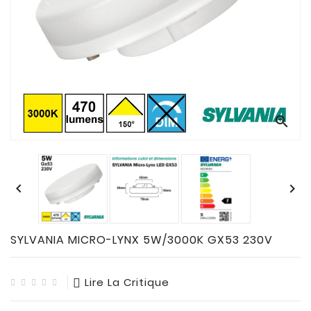
CONNECTES

ACCESSOIRES
ECLAIRAGES
SOLAIRES

SODIUM


FLUO-
COMPACTE

TUBES


FLUORESCENTS

HALOGENE
/
SYLVANIA MICRO-LYNX 5W/3000K GX53 230V
INCAND

IODURE
Lire La Critique
MERCURE