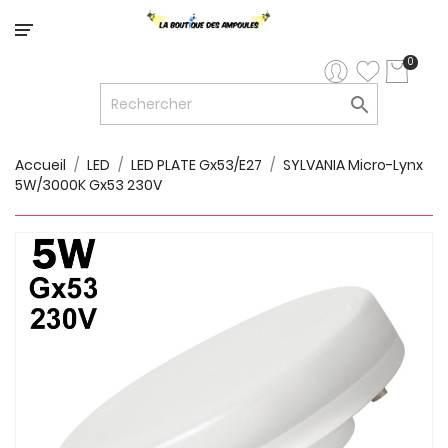
Catégorie
0

LED


LED
12V/24V
Accueil
LED
LED PLATE Gx53/E27
SYLVANIA Micro-Lynx
5W/3000K Gx53 230V

LUMINAIRES
INTERIEURS

LUMINAIRES
EXTERIEURS

RUBANS
LED
AMPOULES
ET
LUMINAIRES