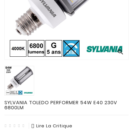
CONNECTES

ACCESSOIRES
ECLAIRAGES
SOLAIRES

SODIUM


FLUO-
COMPACTE

TUBES
FLUORESCENTS

HALOGENE
/
SYLVANIA TOLEDO PERFORMER 54W E40 230V
INCAND
6800LM

IODURE
Lire La Critique
MERCURE