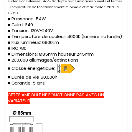
surtensions élevées : 4kV - S'adapte aux luminaires ouverts et fermés
- Température de fonctionnement minimale et maximale : -20°C à
+50°C
■ Puissance:
54W
■ Culot:
E40
■ Tension:
120V-240V
■ Température de couleur:
4000K (lumière naturelle)
■ Flux lumineux:
6800Lm
■
IRC >80
■ Dimensions:
Ø85mm hauteur 245mm
■
200.000 allumages/extinctions
■ Classe énergétique:
■
Durée de vie
50.000h
■ Garantie:
5 ans
CETTE AMPOULE NE FONCTIONNE PAS AVEC UN
VARIATEUR