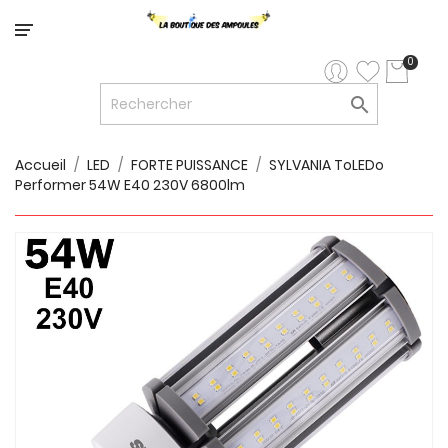
Catégorie
0

LED


LED
12V/24V
Accueil
LED
FORTE PUISSANCE
SYLVANIA ToLEDo
Performer 54W E40 230V 6800lm

LUMINAIRES
INTERIEURS

LUMINAIRES
EXTERIEURS

RUBANS
LED
AMPOULES
ET
LUMINAIRES