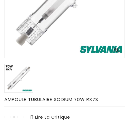
CONNECTES

ACCESSOIRES
ECLAIRAGES
SOLAIRES

SODIUM


FLUO-
COMPACTE

TUBES
FLUORESCENTS

HALOGENE
/
AMPOULE TUBULAIRE SODIUM 70W RX7S
INCAND

IODURE
Lire La Critique
MERCURE