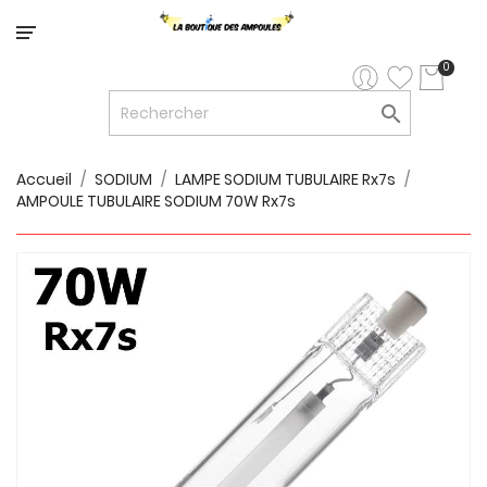
Catégorie
0

LED


LED
12V/24V
Accueil
SODIUM
LAMPE SODIUM TUBULAIRE Rx7s
AMPOULE TUBULAIRE SODIUM 70W Rx7s

LUMINAIRES
INTERIEURS

LUMINAIRES
EXTERIEURS

RUBANS
LED
AMPOULES
ET
LUMINAIRES