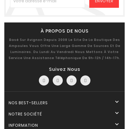
À PROPOS DE NOUS
Basé Sur Avignon Depuis 2008 Le Site De La Boutique Des
Ampoules Vous Offre Une Large Gamme De Sources Et De
Luminaires. Du Lundi Au Vendredi Nous Mettons À Votre
Service Une Assistance Téléphonique De 9h-12h / 14h-17h.
Suivez Nous

NOS BEST-SELLERS

NOTRE SOCIÉTÉ

INFORMATION