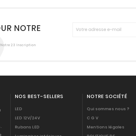
OUR NOTRE
Notre 23 Inscription
NOS BEST-SELLERS
NOTRE SOCIÉTÉ
LED
Qui sommes nous ?
a
LED 12V/24V
C G V
.
Rubans LED
Mentions légales
e