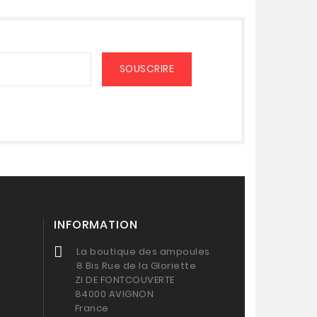
INFORMATION
La boutique des ampoules
8 Bis Rue de la Gloriette
ZI DE FONTCOUVERTE
84000 AVIGNON
France