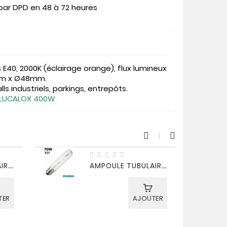
 par DPD en 48 à 72 heures
E40, 2000K (éclairage orange), flux lumineux
2mm x Ø48mm.
ls industriels, parkings, entrepôts.
E LUCALOX 400W
A
MPOULE TUBULAIRE SODIUM SHP 150W E40
A
MPOULE TUBULAIRE SODIUM SHP 70W E27
TER
AJOUTER