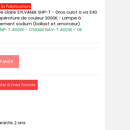
 la fabrication.
claire SYLVANIA SHP-T - Gros culot à vis E40
mpérature de couleur 2000K - Lampe à
ement sodium (ballast et amorceur).
 RNP-T 400W - OSRAM NAV-T 400W - GE
PANIER
uter à mes favoris
rantis 2 ans