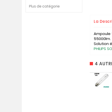
Plus de catégorie
La Descr
Ampoule t
55000lm. 
Solution é
PHILIPS 
4 AUTR