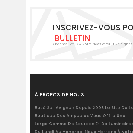
INSCRIVEZ-VOUS P
BULLETIN
Abonnez-Vous À Notre Newsletter Et Rejoignez 
À PROPOS DE NOUS
Basé Sur Avignon Depuis 2008 Le Site De L
Boutique Des Ampoules Vous Offre Une
Large Gamme De Sources Et De Luminaires
Du Lundi Au Vendredi Nous Mettons À Votr