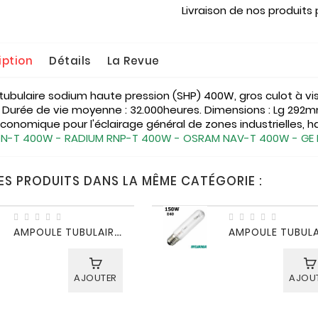
Livraison de nos produits
iption
Détails
La Revue
ubulaire sodium haute pression (SHP) 400W, gros culot à vis 
Durée de vie moyenne : 32.000heures. Dimensions : Lg 29
conomique pour l'éclairage général de zones industrielles, hal
SON-T 400W - RADIUM RNP-T 400W - OSRAM NAV-T 400W - G
ES PRODUITS DANS LA MÊME CATÉGORIE :
A
MPOULE TUBULAIRE SODIUM SHP 250W E40
AJOUTER
AJOU