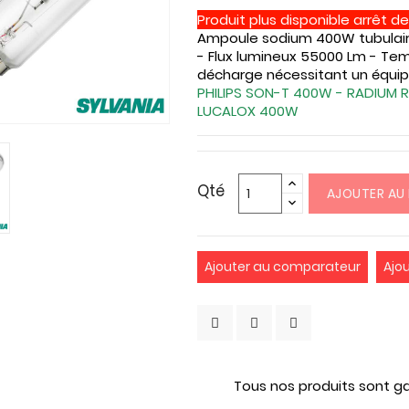
Produit plus disponible arrêt de
Ampoule sodium 400W tubulaire 
- Flux lumineux 55000 Lm - Te
décharge nécessitant un équip
PHILIPS SON-T 400W - RADIUM
LUCALOX 400W
Qté
AJOUTER AU 
Ajouter au comparateur
Ajo
Tous nos produits sont ga