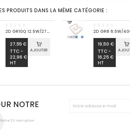
ES PRODUITS DANS LA MÊME CATÉGORIE :
2
D GR10Q 12.5W/2700K - BALLAST FERRO
27,55 €
19,50 €
AJOUTER
AJOU
Prix
Prix
TTC
-
TTC
-
22,96 €
16,25 €
HT
HT
OUR NOTRE
Notre 23 Inscription