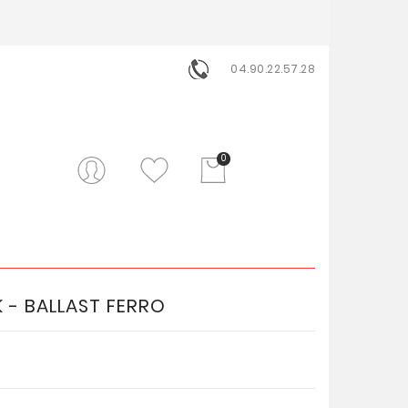
04.90.22.57.28
0
 - BALLAST FERRO