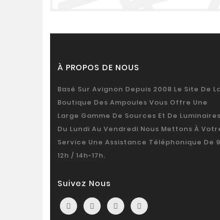
À PROPOS DE NOUS
Basé Sur Avignon Depuis 2008 Le Site De L
Boutique Des Ampoules Vous Offre Une
Large Gamme De Sources Et De Luminaires
Du Lundi Au Vendredi Nous Mettons À Votr
Service Une Assistance Téléphonique De 
12h / 14h-17h.
Suivez Nous