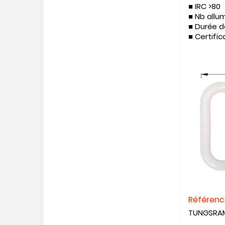
■
IRC >80
■ Nb all
■ Durée d
■ Certific
Référen
TUNGSRA