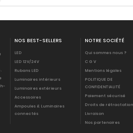
NOS BEST-SELLERS
NOTRE SOCIÉTÉ
LED
Qui sommes nous ?
a
LED 12V/24V
C G V
.
Rubans LED
Mentions légales
e
Luminaires intérieurs
POLITIQUE DE
9h-
CONFIDENTIALITÉ
Luminaires extérieurs
Paiement sécurisé
Accessoires
Droits de rétractatio
Ampoules & Luminaires
connectés
Livraison
Nos partenaires