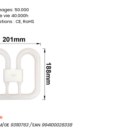
umages:
50.000
e vie
40.000h
ations :
CE, RoHS
ce
M/GE
93110763
/
EAN
994100028338