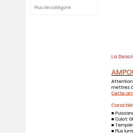
Plus de catégorie
La Descr
AMPOU
Attention
mettrez à
Cette amp
Caractér
■ Puissan
■ Culot:
G
■ Tempér
■ Flux lu