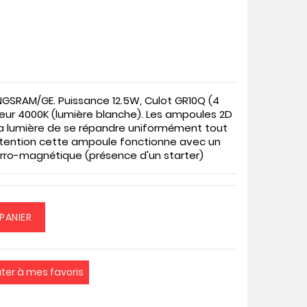
SRAM/GE. Puissance 12.5W, Culot GR10Q (4
eur 4000K (lumière blanche). Les ampoules 2D
a lumière de se répandre uniformément tout
ttention cette ampoule fonctionne avec un
ferro-magnétique (présence d'un starter)
PANIER
uter à mes favoris