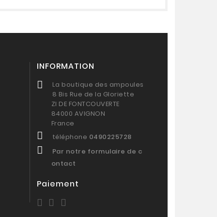
INFORMATION
La boutique des ampoules
8 Bis Rue de la Gloriette
ZI DE FONTCOUVERTE
84000 AVIGNON
France
téléphone
0490225728
Par notre formulaire de c
ontact
n
Paiement