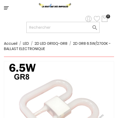
Catégorie
0

LED


LED
12V/24V
Accueil
LED
2D LED GR10Q-GR8
2D GR8 6.5W/2700K -
BALLAST ELECTRONIQUE

LUMINAIRES
INTERIEURS

LUMINAIRES
EXTERIEURS

RUBANS
LED
AMPOULES
ET
LUMINAIRES