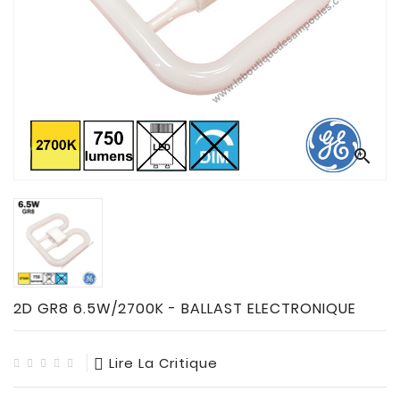
CONNECTES

ACCESSOIRES
ECLAIRAGES
SOLAIRES

SODIUM


FLUO-
COMPACTE

TUBES
FLUORESCENTS

HALOGENE
/
2D GR8 6.5W/2700K - BALLAST ELECTRONIQUE
INCAND

IODURE
Lire La Critique
MERCURE