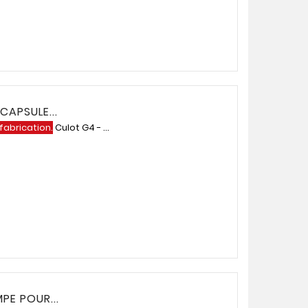
APSULE...
 fabrication.
Culot G4 - ...
PE POUR...