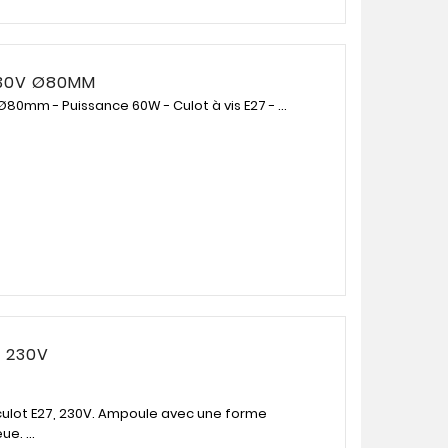
230V Ø80MM
80mm - Puissance 60W - Culot à vis E27 - ...
7 230V
culot E27, 230V. Ampoule avec une forme
e. ...