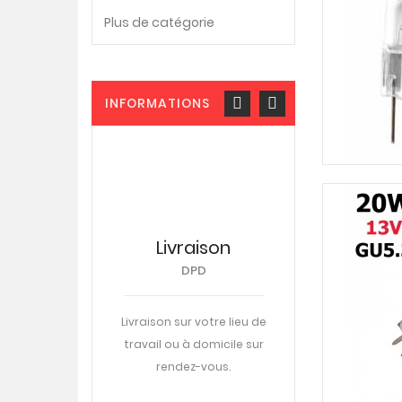
Plus de catégorie
INFORMATIONS
nt sécurisé
Livraison
Assistan
téléphoni
DPD
04-90-22-57
uvez payer vos
des par Carte
Livraison sur votre lieu de
Du lundi au ven
re, chèque ou
travail ou à domicile sur
nous mettons à 
irement.
rendez-vous.
service une aide e