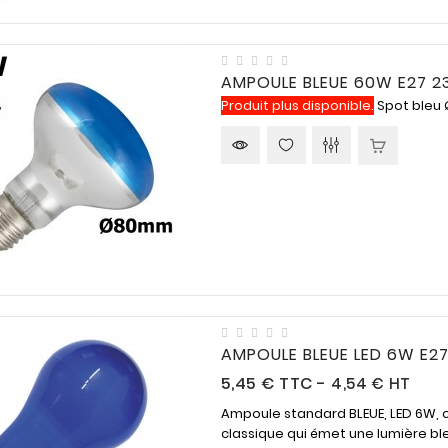
AMPOULE BLEUE 60W E27 
Produit plus disponible.
Spot bleu Ø
AMPOULE BLEUE LED 6W E2
Prix
5,45 €
TTC
-
4,54 € HT
Ampoule standard BLEUE, LED 6W, 
classique qui émet une lumière bleu