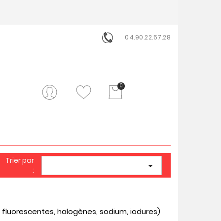
04.90.22.57.28
0
Trier par

:
fluorescentes, halogènes, sodium, iodures)