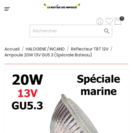
Catégorie
0

LED


LED
12V/24V
Accueil
HALOGENE / INCAND
Réflecteur TBT 12V
Ampoule 20W 13V GU5.3 (spéciale Bateau)

LUMINAIRES
INTERIEURS

LUMINAIRES
EXTERIEURS

RUBANS
LED
AMPOULES
ET
LUMINAIRES