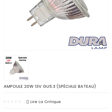
CONNECTES

ACCESSOIRES
ECLAIRAGES
SOLAIRES

SODIUM


FLUO-
COMPACTE

TUBES
FLUORESCENTS

HALOGENE
/
AMPOULE 20W 13V GU5.3 (SPÉCIALE BATEAU)
INCAND

IODURE
Lire La Critique
MERCURE