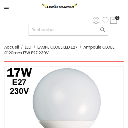
Catégorie
0

LED


LED
12V/24V
Accueil
LED
LAMPE GLOBE LED E27
Ampoule GLOBE
Ø120mm 17W E27 230V

LUMINAIRES
INTERIEURS

LUMINAIRES
EXTERIEURS

RUBANS
LED
AMPOULES
ET
LUMINAIRES