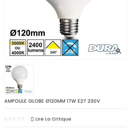
CONNECTES

ACCESSOIRES
ECLAIRAGES
SOLAIRES

SODIUM


FLUO-
COMPACTE

TUBES
FLUORESCENTS

HALOGENE
/
AMPOULE GLOBE Ø120MM 17W E27 230V
INCAND

IODURE
Lire La Critique
MERCURE