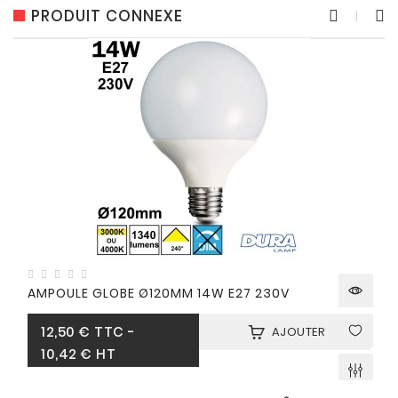
PRODUIT CONNEXE
AMPOULE GLOBE Ø120MM 14W E27 230V
Prix
12,50 €
TTC
-
AJOUTER
10,42 € HT