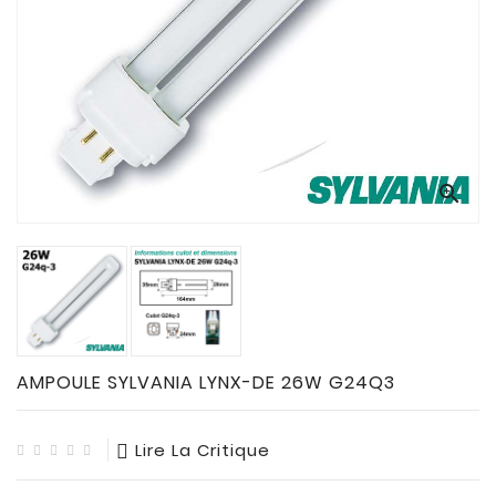
CONNECTES

ACCESSOIRES
ECLAIRAGES
SOLAIRES

SODIUM


FLUO-
COMPACTE

TUBES
FLUORESCENTS

HALOGENE
/
AMPOULE SYLVANIA LYNX-DE 26W G24Q3
INCAND

IODURE
Lire La Critique
MERCURE