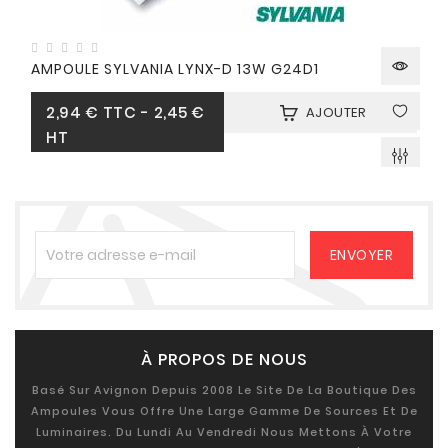
AMPOULE SYLVANIA LYNX-D 13W G24D1
Prix
2,94 €
TTC
-
2,45 €
AJOUTER
HT
À PROPOS DE NOUS
Basé Sur Avignon Depuis 2008 Le Site De La Boutique Des
Ampoules Vous Offre Une Large Gamme De Sources Et De
Luminaires. Du Lundi Au Vendredi Nous Mettons À Votre