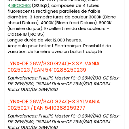
4
BROCHES
(G24q3), composée de 4 tubes
fluorescents rectilignes parallèles de faible
diamètre. 3 températures de couleur 3000K (Blanc
chaud Deluxe), 4000K (Blanc froid Deluxe), 6000K
(lumière du jour). Excellent rendu des couleurs –
Classe 1B (IRC 85)
Longue durée de vie: 12.000 heures.
Ampoule pour ballast Electronique. Possibilité de
variation de lumière avec un ballast adapté
LYNX-DE 26W/830 G24Q-3 SYLVANIA
0025923 / EAN 5410288259239
Equivalences:
PHILIPS Master PL-C 26W/830, GE Biax-
DE 26W/830, OSRAM Dulux-DE 26W/830, RADIUM
Ralux DUO/DE 26W/830
.
LYNX-DE 26W/840 G24Q-3 SYLVANIA
0025927 / EAN 5410288259277
Equivalences:
PHILIPS Master PL-C 26W/840, GE Biax-
DE 26W/840, OSRAM Dulux-DE 26W/840, RADIUM
Ralux DUO/DE 26W/840
.