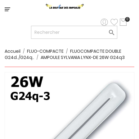
Catégorie
0

LED


LED
12V/24V
Accueil
FLUO-COMPACTE
FLUOCOMPACTE DOUBLE
G24d../G24q..
AMPOULE SYLVANIA LYNX-DE 26W G24q3

LUMINAIRES
INTERIEURS

LUMINAIRES
EXTERIEURS

RUBANS
LED
AMPOULES
ET
LUMINAIRES