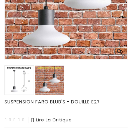
CONNECTES

ACCESSOIRES
ECLAIRAGES
SOLAIRES

SODIUM


FLUO-
COMPACTE

TUBES
FLUORESCENTS

HALOGENE
/
SUSPENSION FARO BLUB'S - DOUILLE E27
INCAND

IODURE
Lire La Critique
MERCURE