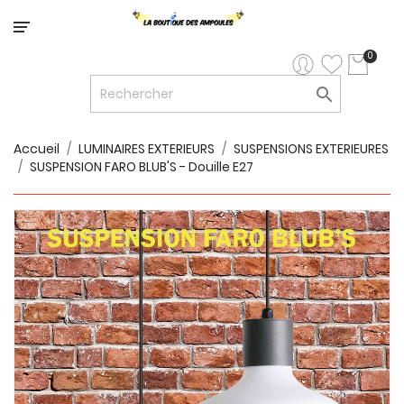
Catégorie
0

LED


LED
12V/24V
Accueil
LUMINAIRES EXTERIEURS
SUSPENSIONS EXTERIEURES
SUSPENSION FARO BLUB'S - Douille E27

LUMINAIRES
INTERIEURS

LUMINAIRES
EXTERIEURS

RUBANS
LED
AMPOULES
ET
LUMINAIRES