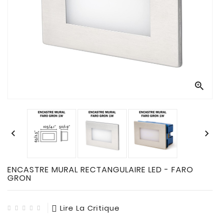
CONNECTES

ACCESSOIRES
ECLAIRAGES
SOLAIRES

SODIUM


FLUO-
COMPACTE

TUBES


FLUORESCENTS

HALOGENE
/
ENCASTRE MURAL RECTANGULAIRE LED - FARO
INCAND
GRON

IODURE
Lire La Critique
MERCURE