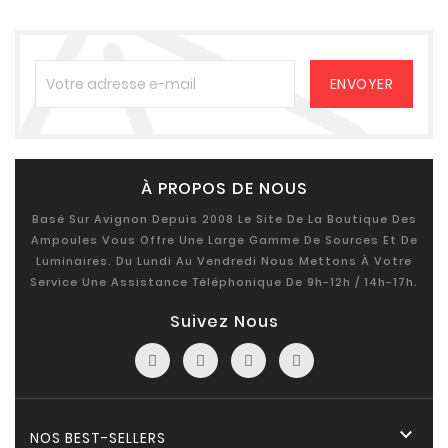
À PROPOS DE NOUS
Basé Sur Avignon Depuis 2008 Le Site De La Boutique Des
Ampoules Vous Offre Une Large Gamme De Sources Et De
Luminaires. Du Lundi Au Vendredi Nous Mettons À Votre
Service Une Assistance Téléphonique De 9h-12h / 14h-17h.
Suivez Nous

NOS BEST-SELLERS