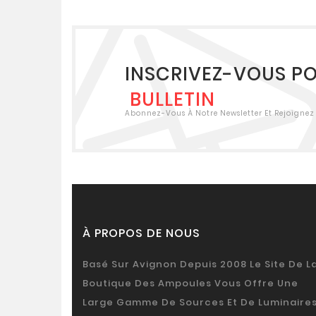
INSCRIVEZ-VOUS P
BULLETIN
Abonnez-Vous À Notre Newsletter Et Rejoignez 
À PROPOS DE NOUS
Basé Sur Avignon Depuis 2008 Le Site De L
Boutique Des Ampoules Vous Offre Une
Large Gamme De Sources Et De Luminaires