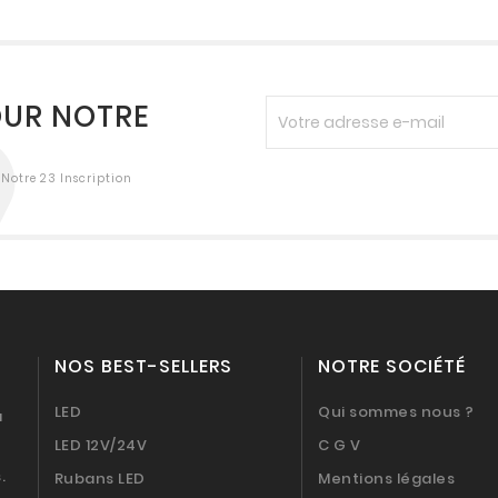
OUR NOTRE
Notre 23 Inscription
NOS BEST-SELLERS
NOTRE SOCIÉTÉ
LED
Qui sommes nous ?
a
LED 12V/24V
C G V
.
Rubans LED
Mentions légales