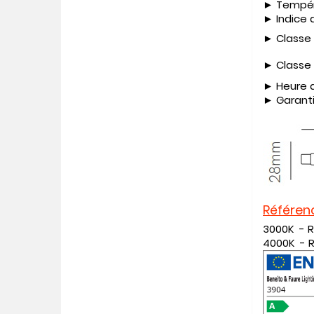
► Tempéra
► Indice 
► Classe 
► Classe 
► Heure d
► Garanti
Référen
3000K - 
4000K - 