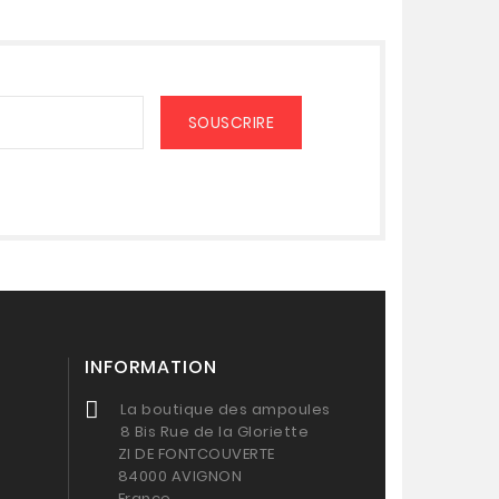
INFORMATION
La boutique des ampoules
8 Bis Rue de la Gloriette
ZI DE FONTCOUVERTE
84000 AVIGNON
France