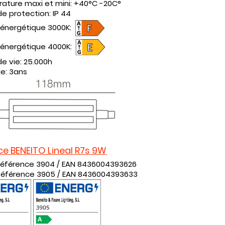
ture maxi et mini: +40°C -20C°
de protection: IP 44
énergétique 3000K:
énergétique 4000K:
e vie: 25.000h
e: 3ans
ce BENEITO Lineal R7s 9W
Référence 3904
/ EAN
8436004393626
Référence 3905
/
EAN
8436004393633