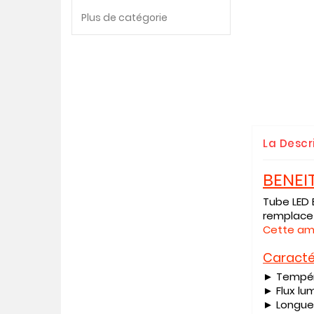
Plus de catégorie
La Descr
BENEI
Tube LED 
remplace 
Cette amp
Caracté
► Tempéra
► Flux lu
► Longue