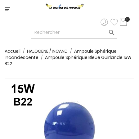
Catégorie
0

LED


LED
12V/24V
Accueil
HALOGENE / INCAND
Ampoule Sphérique
Incandescente
Ampoule Sphérique Bleue Guirlande 15W

LUMINAIRES
B22
INTERIEURS

LUMINAIRES
EXTERIEURS

RUBANS
LED
AMPOULES
ET
LUMINAIRES