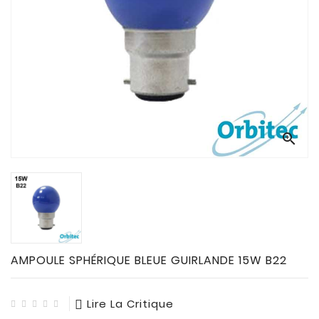
CONNECTES

ACCESSOIRES
ECLAIRAGES
SOLAIRES

SODIUM

FLUO-

COMPACTE

TUBES
FLUORESCENTS

HALOGENE
/
INCAND
AMPOULE SPHÉRIQUE BLEUE GUIRLANDE 15W B22

IODURE
Lire La Critique
MERCURE