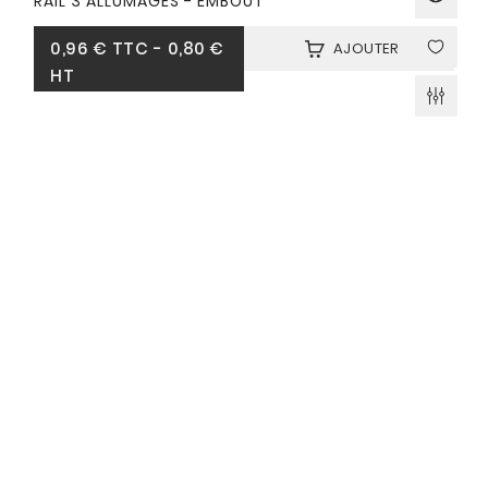
RAIL 3 ALLUMAGES - EMBOUT
Prix
0,96 €
TTC
-
0,80 €
AJOUTER
HT