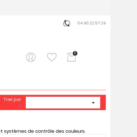
04.90.22.57.28
0
Trier par

:
et systèmes de contrôle des couleurs.