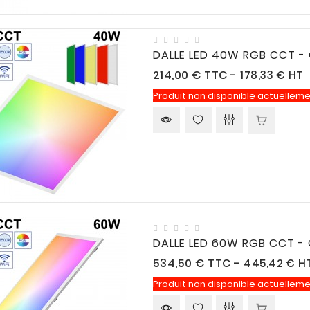
DALLE LED 40W RGB CCT -
Prix
214,00 €
TTC
-
178,33 € HT
Produit non disponible actuelleme
DALLE LED 60W RGB CCT -
Prix
534,50 €
TTC
-
445,42 € H
Produit non disponible actuelleme