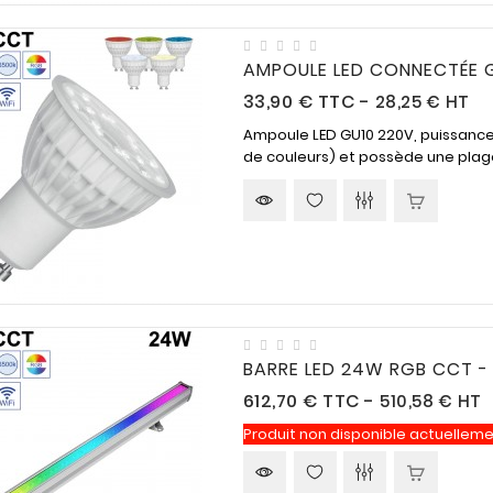
de 9h à 12h et 14h à 16h.
AMPOULE LED CONNECTÉE
Prix
33,90 €
TTC
-
28,25 € HT
Ampoule LED GU10 220V, puissance 
de couleurs) et possède une plage
BARRE LED 24W RGB CCT -
Prix
612,70 €
TTC
-
510,58 € HT
Produit non disponible actuelleme