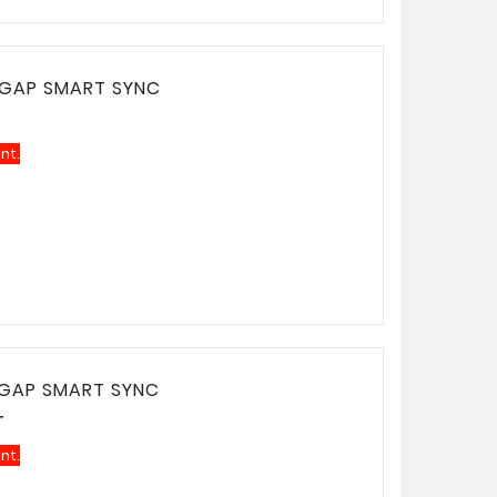
 GAP SMART SYNC
nt.
 GAP SMART SYNC
T
nt.