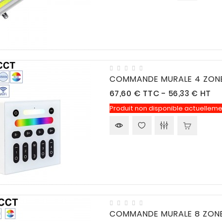
COMMANDE MURALE 4 ZONE
Prix
67,60 €
TTC
-
56,33 € HT
Produit non disponible actuelleme
COMMANDE MURALE 8 ZONE