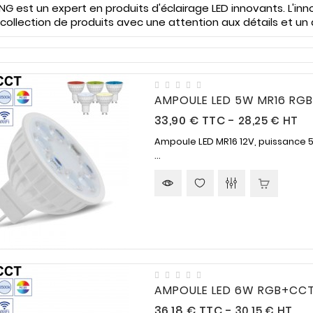
NG est un expert en produits d'éclairage LED innovants. L'inn
 collection de produits avec une attention aux détails et un 
AMPOULE LED 5W MR16 RGB
Prix
33,90 €
TTC
-
28,25 € HT
Ampoule LED MR16 12V, puissance 5
...
AMPOULE LED 6W RGB+CCT 
Prix
36,18 €
TTC
-
30,15 € HT