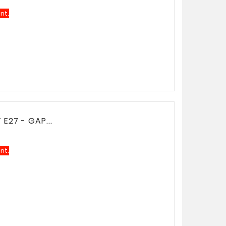
nt.
27 - GAP...
nt.