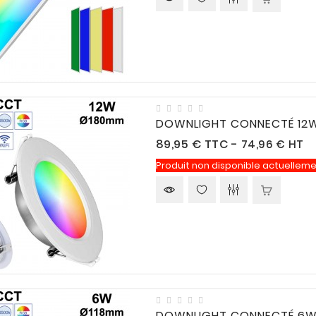
DOWNLIGHT CONNECTÉ 12W
Prix
89,95 €
TTC
-
74,96 € HT
Produit non disponible actuelleme
DOWNLIGHT CONNECTÉ 6W 