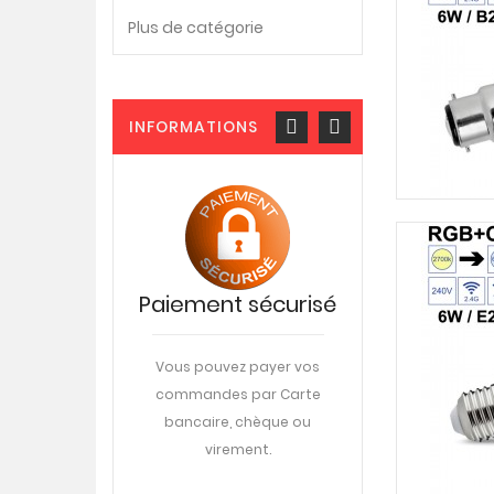
Plus de catégorie
INFORMATIONS
istance
Paiement sécurisé
Livraiso
phonique
DPD
0-22-57-28
Vous pouvez payer vos
commandes par Carte
Livraison sur votre
di au vendredi
bancaire, chèque ou
travail ou à domic
ttons à votre
virement.
rendez-vous
ne aide en ligne