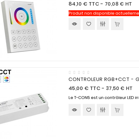
Prix
84,10 €
TTC
-
70,08 € HT
Produit non disponible actuelleme
CONTROLEUR RGB+CCT - 
Prix
45,00 €
TTC
-
37,50 € HT
Le T-CON5 est un contrôleur LED intel