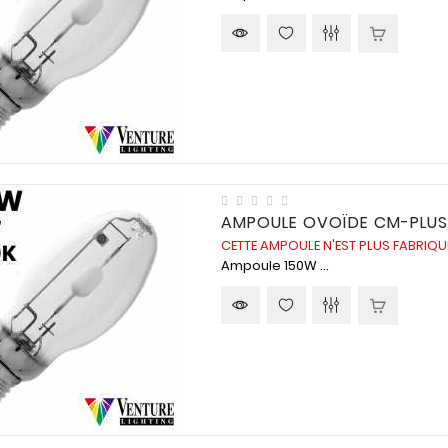
AMPOULE OVOÏDE CM-PLUS
CETTE AMPOULE N'EST PLUS FABRIQ
Ampoule 150W ...
n
Assistance
Paiement sécurisé
téléphonique
04-90-22-57-28
Vous pouvez payer vos
commandes par Carte
 lieu de
Du lundi au vendredi
bancaire, chèque ou
ile sur
nous mettons à votre
virement.
.
service une aide en ligne