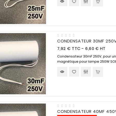
CONDENSATEUR 30MF 250V
Prix
7,92 €
TTC
-
6,60 € HT
Condensateur 30mF 250V, pour une 
magnétique pour lampe 250W SODIU
CONDENSATEUR 40MF 450