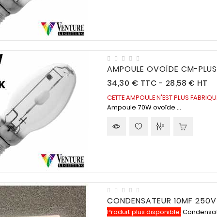
AMPOULE OVOÏDE CM-PLUS
Prix
34,30 €
TTC
-
28,58 € HT
CETTE AMPOULE N'EST PLUS FABRIQ
Ampoule 70W ovoïde ...
CONDENSATEUR 10MF 250V
Produit plus disponible.
Condensateu