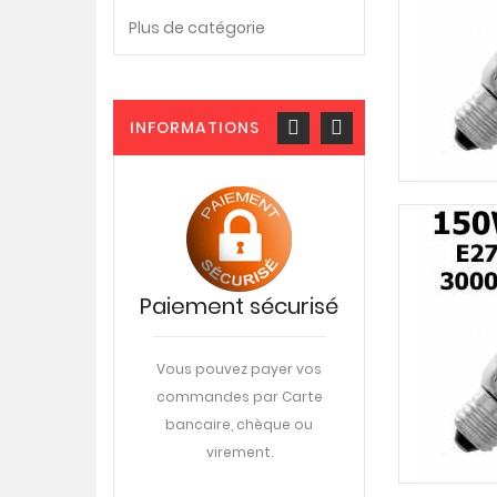
Plus de catégorie
INFORMATIONS
istance
Paiement sécurisé
Livraiso
phonique
DPD
0-22-57-28
Vous pouvez payer vos
commandes par Carte
Livraison sur votre
di au vendredi
bancaire, chèque ou
travail ou à domic
ttons à votre
virement.
rendez-vous
ne aide en ligne