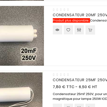
CONDENSATEUR 20MF 250V
Produit plus disponible.
Condensate
CONDENSATEUR 25MF 250V
Prix
7,80 €
TTC
-
6,50 € HT
Condensateur 25mF 250V, pour une 
magnétique pour lampe 250W IODURE