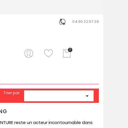
04.90.22.57.28
0
Trier par

:
ING
VENTURE reste un acteur incontournable dans