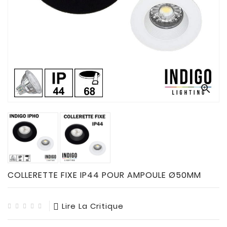
CONNECTES

ACCESSOIRES
ECLAIRAGES
SOLAIRES

SODIUM


FLUO-
COMPACTE

TUBES
FLUORESCENTS

HALOGENE
/
COLLERETTE FIXE IP44 POUR AMPOULE Ø50MM
INCAND

IODURE
Lire La Critique
MERCURE