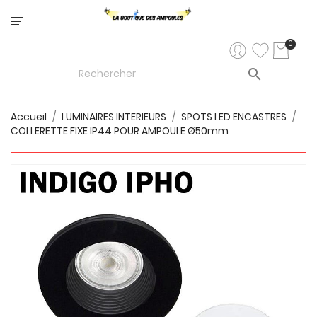
Catégorie
0

LED


LED
12V/24V
Accueil
LUMINAIRES INTERIEURS
SPOTS LED ENCASTRES
COLLERETTE FIXE IP44 POUR AMPOULE Ø50mm

LUMINAIRES
INTERIEURS

LUMINAIRES
EXTERIEURS

RUBANS
LED
AMPOULES
ET
LUMINAIRES