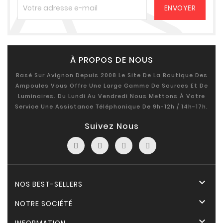
À PROPOS DE NOUS
Basé Sur Avignon Depuis 2008 Le Site De La Boutique Des
Ampoules Vous Offre Une Large Gamme De Sources Et De
Luminaires. Du Lundi Au Vendredi Nous Mettons À Votre
Service Une Assistance Téléphonique De 9h-12h / 14h-17h.
Suivez Nous

NOS BEST-SELLERS

NOTRE SOCIÉTÉ
