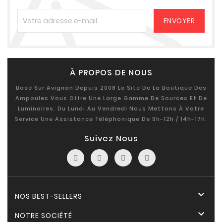
À PROPOS DE NOUS
Basé Sur Avignon Depuis 2008 Le Site De La Boutique Des
Ampoules Vous Offre Une Large Gamme De Sources Et De
Luminaires. Du Lundi Au Vendredi Nous Mettons À Votre
Service Une Assistance Téléphonique De 9h-12h / 14h-17h.
Suivez Nous

NOS BEST-SELLERS

NOTRE SOCIÉTÉ