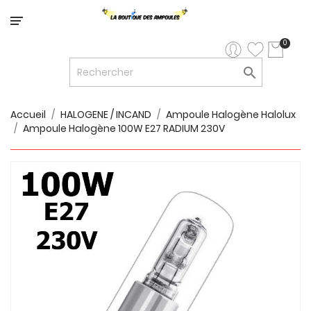
Catégorie
0

LED


LED
12V/24V
Accueil
HALOGENE / INCAND
Ampoule Halogène Halolux
Ampoule Halogène 100W E27 RADIUM 230V

LUMINAIRES
INTERIEURS

LUMINAIRES
EXTERIEURS

RUBANS
LED
AMPOULES
ET
LUMINAIRES