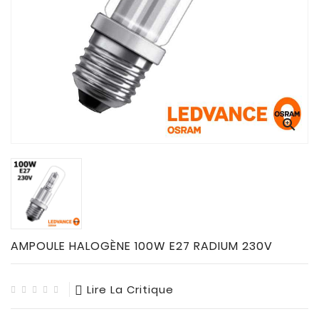
CONNECTES

ACCESSOIRES
ECLAIRAGES
SOLAIRES

SODIUM


FLUO-
COMPACTE

TUBES
FLUORESCENTS

HALOGENE
/
AMPOULE HALOGÈNE 100W E27 RADIUM 230V
INCAND

IODURE
Lire La Critique
MERCURE