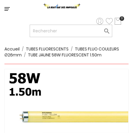
Catégorie
0

LED


LED
12V/24V
Accueil
TUBES FLUORESCENTS
TUBES FLUO COULEURS
Ø26mm
TUBE JAUNE 58W FLUORESCENT 1.50m

LUMINAIRES
INTERIEURS

LUMINAIRES
EXTERIEURS

RUBANS
LED
AMPOULES
ET
LUMINAIRES