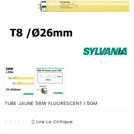
CONNECTES

ACCESSOIRES
ECLAIRAGES
SOLAIRES

SODIUM


FLUO-
COMPACTE

TUBES
FLUORESCENTS

HALOGENE
/
TUBE JAUNE 58W FLUORESCENT 1.50M
INCAND

IODURE
Lire La Critique
MERCURE