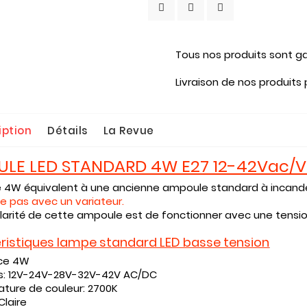
Tous nos produits sont ga
Livraison de nos produits
iption
Détails
La Revue
LE LED STANDARD 4W E27 12-42Vac/
e 4W équivalent à une ancienne ampoule standard à incan
e pas avec un variateur.
ularité de cette ampoule est de fonctionner avec une tensio
ristiques lampe standard LED basse tension
nce
4W
s:
12V-24V-28V-32V-42V AC/DC
ture de couleur:
2700K
Claire