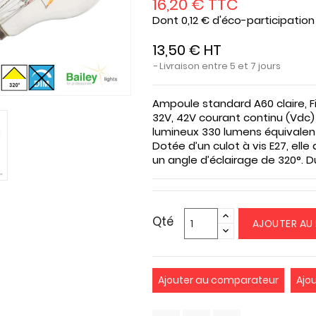
16,20 € TTC
Dont 0,12 € d'éco-participation
13,50 € HT
Livraison entre 5 et 7 jours
Ampoule standard A60 claire, 
32V, 42V
courant continu (
Vdc
)
lumineux
330 lumens
équivalen
Dotée d’un culot à vis
E27
, ell
un angle d’éclairage de
320°
. D
Qté
AJOUTER AU 
Ajouter au comparateur
Ajo