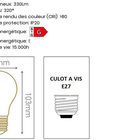
ineux:
330
Lm
u:
320°
e rendu des couleur (CRI):
>
80
e protection:
IP20
énergétique:
énergétique:
E
e vie:
15.000h