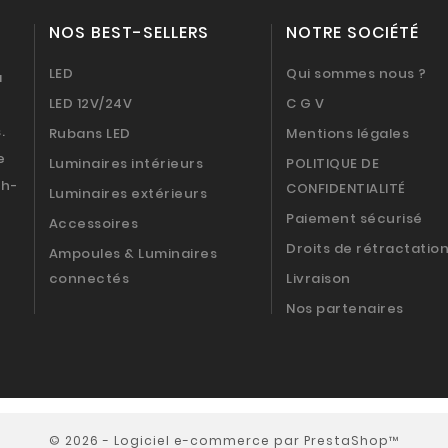
NOS BEST-SELLERS
NOTRE SOCIÉTÉ
LED
Qui sommes nous ?
a
LED 12V/24V
C G V
.
Rubans LED
Mentions légales
e
Luminaires intérieurs
POLITIQUE DE
9h-
CONFIDENTIALITÉ
Luminaires extérieurs
Paiement sécurisé
Accessoires
Droits de rétractatio
Ampoules & Luminaires
connectés
Livraison
Nos partenaires
© 2026 - Logiciel e-commerce par PrestaShop™