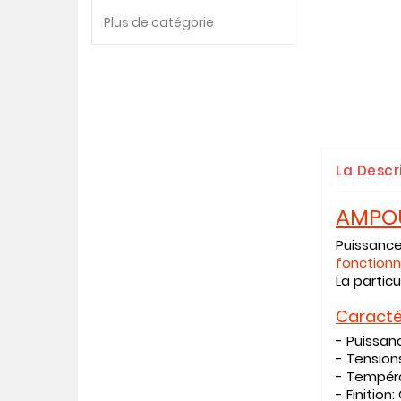
Plus de catégorie
La Descr
AMPOU
Puissanc
fonctionn
La partic
Caracté
- Puissa
- Tension
- Tempéra
- Finition: