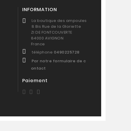
INFORMATION
La boutique des ampoules
8 Bis Rue de la Gloriette
ZI DE FONTCOUVERTE
84000 AVIGNON
France
téléphone
0490225728
Par notre formulaire de c
ontact
n
Paiement