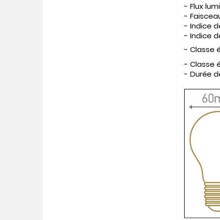
- Flux lum
- Faiscea
- Indice d
- Indice d
- Classe 
- Classe 
- Durée d