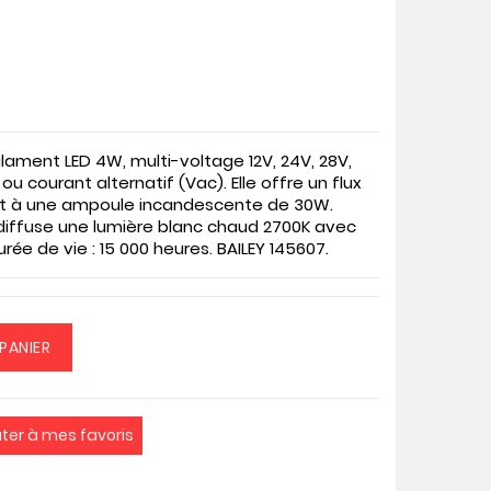
Filament LED
4W
, multi-voltage
12V, 24V, 28V,
 ou courant alternatif (
Vac
). Elle offre un flux
t à une ampoule incandescente de 30W.
e diffuse une lumière blanc chaud
2700K
avec
urée de vie :
15 000
heures.
BAILEY 145607
.
PANIER
uter à mes favoris