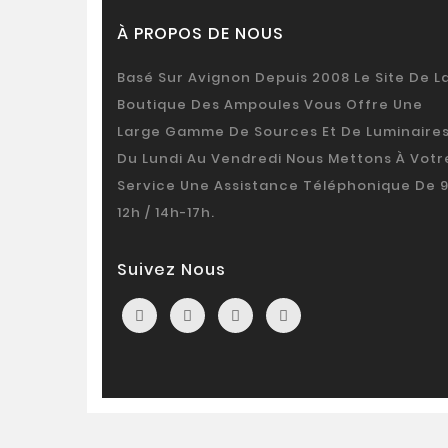
À PROPOS DE NOUS
Basé Sur Avignon Depuis 2008 Le Site De L
Boutique Des Ampoules Vous Offre Une
Large Gamme De Sources Et De Luminaires
Du Lundi Au Vendredi Nous Mettons À Votr
Service Une Assistance Téléphonique De 
12h / 14h-17h.
Suivez Nous