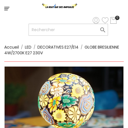
Catégorie
0

LED


LED
12V/24V
Accueil
LED
DECORATIVES E27/E14
GLOBE BRESILIENNE
4W/2700K E27 230V

LUMINAIRES
INTERIEURS

LUMINAIRES
EXTERIEURS

RUBANS
LED
AMPOULES
ET
LUMINAIRES