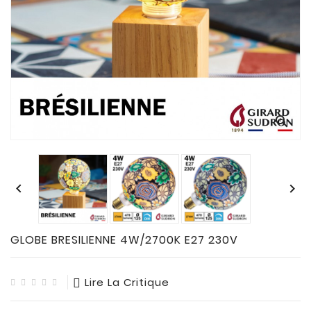
CONNECTES

ACCESSOIRES
ECLAIRAGES
SOLAIRES

SODIUM


FLUO-
COMPACTE

TUBES


FLUORESCENTS

HALOGENE
/
GLOBE BRESILIENNE 4W/2700K E27 230V
INCAND

IODURE
Lire La Critique
MERCURE