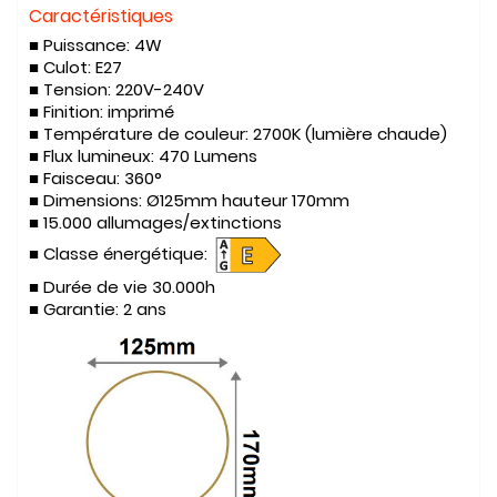
Caractéristiques
■ Puissance:
4W
■ Culot:
E27
■ Tension:
220V-240V
■ Finition: imprimé
■ Température de couleur:
2700K (lumière chaude)
■ Flux lumineux:
470 Lumens
■ Faisceau:
360°
■ Dimensions:
Ø125mm hauteur 170mm
■
15.000 allumages/extinctions
■ Classe énergétique:
■
Durée de vie
30.000h
■ Garantie:
2 ans