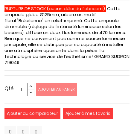
RUPTURE DE STOCK (aucun délai du fabricant).
Cette
ampoule globe Ø125mm, arbore un motif
floral "Brésilienne" en relief imprimé. Cette ampoule
dimmable (réglage de l'intensité lumineuse selon les
besoins), diffuse un doux flux lumineux de 470 lumens.
Bien que ne convenant pas comme source lumineuse
principale, elle se distingue par sa capacité à installer
une atmosphère apaisante dans la pièce. La
technologie au service de l’esthétisme! GIRARD SUDRON
719049
Qté
AJOUTER AU PANIER
Ajouter au comparateur
Ajouter à mes favoris