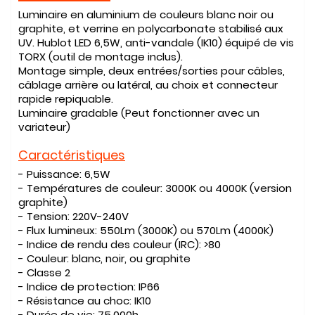
Luminaire en aluminium de couleurs blanc noir ou
graphite, et verrine en polycarbonate stabilisé aux
UV. Hublot LED 6,5W, anti-vandale (IK10) équipé de vis
TORX (outil de montage inclus).
Montage simple, deux entrées/sorties pour câbles,
câblage arrière ou latéral, au choix et connecteur
rapide repiquable.
Luminaire gradable (Peut fonctionner avec un
variateur)
Caractéristiques
- Puissance:
6,5W
- Températures de couleur:
3000K ou 4000K (version
graphite)
- Tension:
220V-240V
- Flux lumineux:
550Lm (3000K) ou 570Lm (4000K)
- Indice de rendu des couleur (IRC):
>80
- Couleur:
blanc, noir, ou graphite
-
C
lasse 2
- Indice de protection:
IP66
- Résistance au choc:
IK10
- Durée de vie:
75.000h