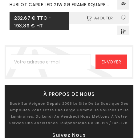
HUBLOT CARRE LED 21W SG FRAME SQUARE...
Prix
232,67 €
TTC
-
AJOUTER
193,89 € HT
À PROPOS DE NOUS
Basé Sur Avignon Depuis 2008 Le Site De La Boutique Des
Ampoules Vous Offre Une Large Gamme De Sources Et De
Luminaires. Du Lundi Au Vendredi Nous Mettons À Votre
Service Une Assistance Téléphonique De 9h-12h / 14h-17h.
Suivez Nous