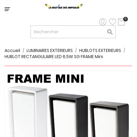
Catégorie
0

LED


LED
12V/24V
Accueil
LUMINAIRES EXTERIEURS
HUBLOTS EXTERIEURS
HUBLOT RECTANGULAIRE LED 6,5W SG FRAME Mini

LUMINAIRES
INTERIEURS

LUMINAIRES
EXTERIEURS

RUBANS
LED
AMPOULES
ET
LUMINAIRES