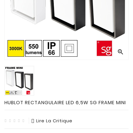
CONNECTES

ACCESSOIRES
ECLAIRAGES
SOLAIRES

SODIUM


FLUO-
COMPACTE

TUBES
FLUORESCENTS

HALOGENE
/
HUBLOT RECTANGULAIRE LED 6,5W SG FRAME MINI
INCAND

IODURE
Lire La Critique
MERCURE