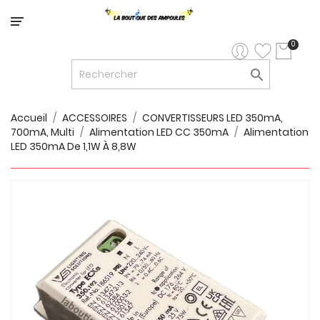
Catégorie
0

LED


LED
12V/24V
Accueil
ACCESSOIRES
CONVERTISSEURS LED 350mA,
700mA, Multi
Alimentation LED CC 350mA
Alimentation

LUMINAIRES
LED 350mA De 1,1W À 8,8W
INTERIEURS

LUMINAIRES
EXTERIEURS

RUBANS
LED
AMPOULES
ET
LUMINAIRES