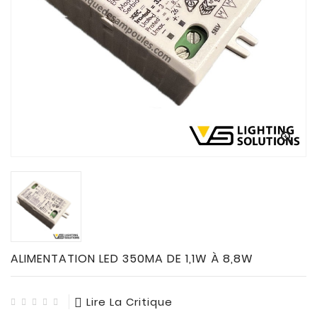
CONNECTES

ACCESSOIRES
ECLAIRAGES
SOLAIRES

SODIUM

FLUO-

COMPACTE

TUBES
FLUORESCENTS

HALOGENE
/
INCAND
ALIMENTATION LED 350MA DE 1,1W À 8,8W

IODURE
Lire La Critique
MERCURE