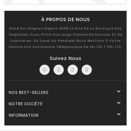
À PROPOS DE NOUS
Basé Sur Avignon Depuis 2008 Le Site De La Boutique Des
Ampoules Vous Offre Une Large Gamme De Sources Et De
Luminaires. Du Lundi Au Vendredi Nous Mettons À Votre
Service Une Assistance Téléphonique De 9h-12h / 14h-17h.
Suivez Nous

NOS BEST-SELLERS

NOTRE SOCIÉTÉ

INFORMATION