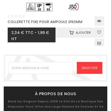
COLLERETTE FIXE POUR AMPOULE Ø50MM
Prix
2,34 €
TTC
-
1,95 €
AJOUTER
HT
À PROPOS DE NOUS
Basé Sur Avignon Depuis 2008 Le Site De La Boutique Des
Ampoules Vous Offre Une Large Gamme De Sources Et De