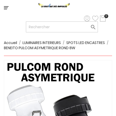
Catégorie
0

LED


LED
12V/24V
Accueil
LUMINAIRES INTERIEURS
SPOTS LED ENCASTRES
BENEITO PULCOM ASYMETRIQUE ROND 8W

LUMINAIRES
INTERIEURS

LUMINAIRES
EXTERIEURS

RUBANS
LED
AMPOULES
ET
LUMINAIRES