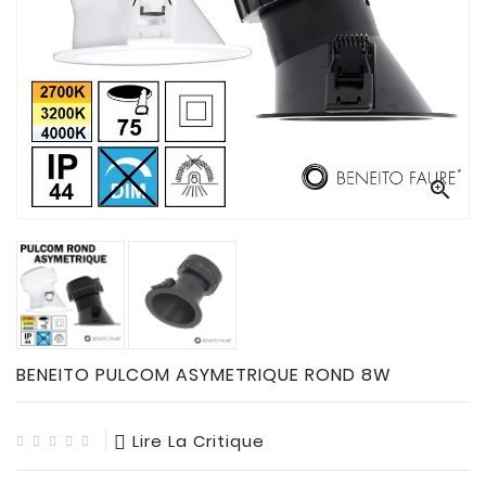
CONNECTES

ACCESSOIRES
ECLAIRAGES
SOLAIRES

SODIUM


FLUO-
COMPACTE

TUBES
FLUORESCENTS

HALOGENE
/
BENEITO PULCOM ASYMETRIQUE ROND 8W
INCAND

IODURE
Lire La Critique
MERCURE