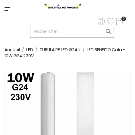
Catégorie
0

LED


LED
12V/24V
Accueil
LED
TUBULAIRE LED G24d
LED BENEITO Cala -
10W G24 230V

LUMINAIRES
INTERIEURS

LUMINAIRES
EXTERIEURS

RUBANS
LED
AMPOULES
ET
LUMINAIRES