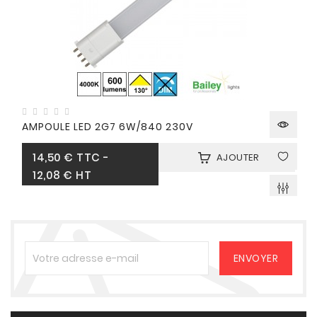
AMPOULE LED 2G7 6W/840 230V
Prix
14,50 €
TTC
-
AJOUTER
12,08 € HT