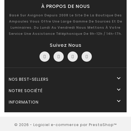
À PROPOS DE NOUS
Basé Sur Avignon Depuis 2008 Le Site De La Boutique Des
Ampoules Vous Offre Une Large Gamme De Sources Et De
Luminaires. Du Lundi Au Vendredi Nous Mettons À Votre
Service Une Assistance Téléphonique De 9h-12h / 14h-17h.
Suivez Nous

NOS BEST-SELLERS

NOTRE SOCIÉTÉ

INFORMATION
© 2026 - Logiciel e-commerce par PrestaShop™