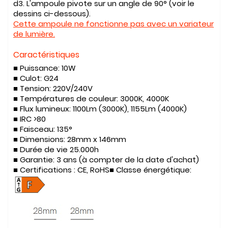
d3. L'ampoule pivote sur un angle de 90° (voir le
dessins ci-dessous).
Cette ampoule ne fonctionne pas avec un variateur
de lumière.
Caractéristiques
■ Puissance:
10W
■ Culot:
G24
■ Tension:
220V/240V
■ Températures de couleur:
3000K, 4000K
■ Flux lumineux:
1100Lm (3000K), 1155Lm (4000K)
■
IRC >80
■ Faisceau:
135°
■ Dimensions:
28mm x 146mm
■ Durée de vie
25.000h
■ Garantie:
3 ans (à compter de la date d'achat)
■ Certifications :
CE, RoHS
■ Classe énergétique: