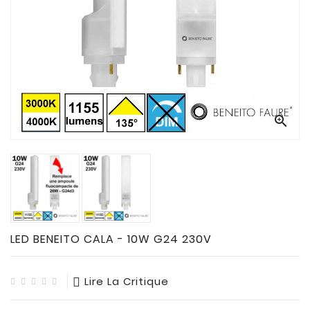
CONNECTES

ACCESSOIRES
ECLAIRAGES
SOLAIRES

SODIUM


FLUO-
COMPACTE

TUBES
FLUORESCENTS

HALOGENE
/
LED BENEITO CALA - 10W G24 230V
INCAND

IODURE
Lire La Critique
MERCURE